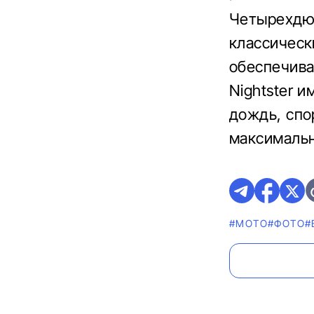
Четырехдю
классическ
обеспечива
Nightster 
дождь, спо
максимальн
#МОТО
#ФОТО
#