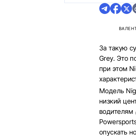
ВАЛЕН
За такую су
Grey. Это 
при этом N
характерис
Модель Nig
низкий цен
водителям
Powersport
опускать н