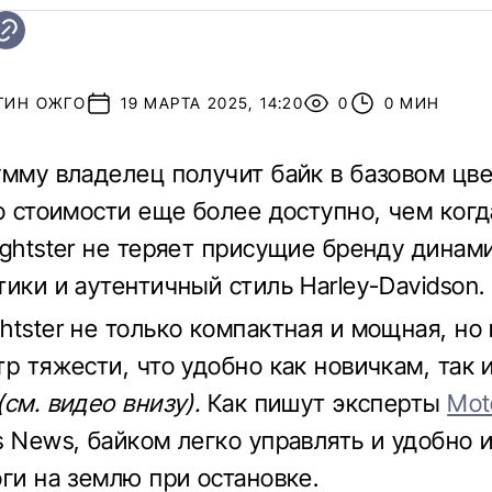
ТИН ОЖГО
19 МАРТА 2025, 14:20
0
0 МИН
мму владелец получит байк в базовом цвете
по стоимости еще более доступно, чем когд
ightster не теряет присущие бренду динам
тики и аутентичный стиль Harley-Davidson.
htster не только компактная и мощная, но
тр тяжести, что удобно как новичкам, так
(см. видео внизу).
Как пишут эксперты
Mot
s News, байком легко управлять и удобно 
оги на землю при остановке.