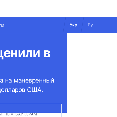
Укр
Ру
ли
ценили в
за на маневренный
 долларов США.
ПЫТНЫМ БАЙКЕРАМ