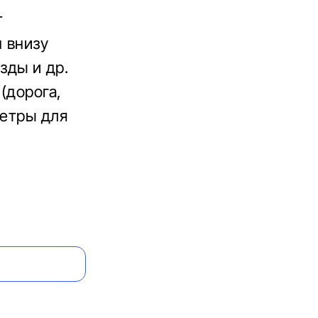
т
н внизу
зды и др.
(дорога,
метры для