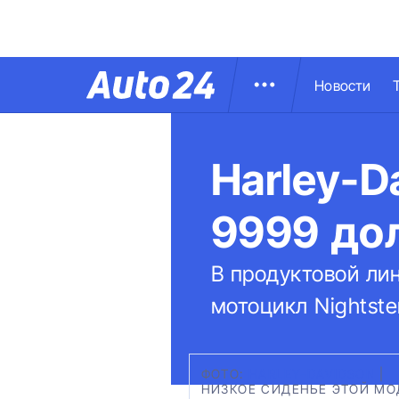
Новости
Harley-D
9999 до
В продуктовой лин
мотоцикл Nightste
ФОТО:
HARLEY-DAVIDSON
|
НИЗКОЕ СИДЕНЬЕ ЭТОЙ МО