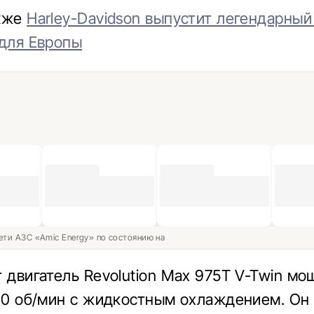
акже
Harley-Davidson выпустит легендарный
 для Европы
ети АЗС «Amic Energy» по состоянию на
т двигатель Revolution Max 975T V-Twin м
500 об/мин с жидкостным охлаждением. Он