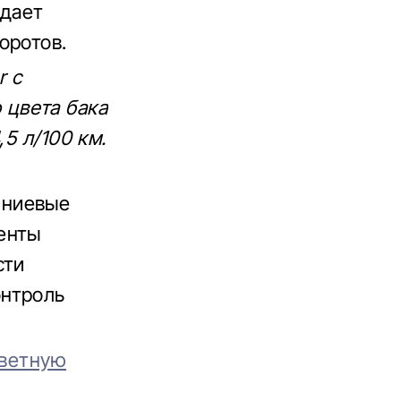
 дает
оротов.
r с
цвета бака
5 л/100 км.
иниевые
енты
сти
онтроль
цветную