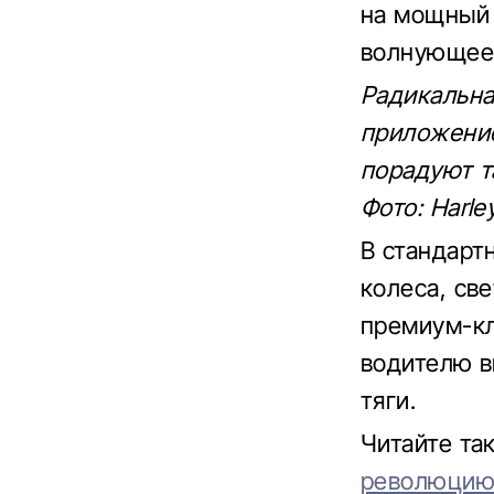
на мощный 
волнующее 
Радикальна
приложение
порадуют та
Фото: Harle
В стандар
колеса, св
премиум-кл
водителю в
тяги.
Читайте т
революци