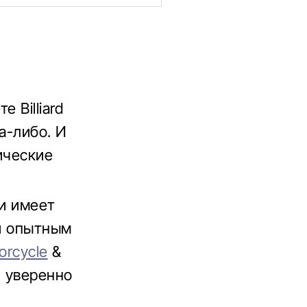
 Billiard
а-либо. И
ические
 и имеет
 и опытным
orcycle
&
и уверенно