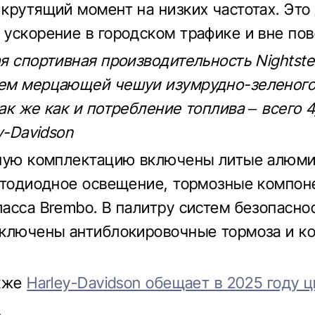
крутящий момент на низких частотах. Это
ускорение в городском трафике и вне пов
я спортивная производительность Nightste
м мерцающей чешуи изумрудно-зеленого 
к же как и потребление топлива – всего 4,
y-Davidson
тную комплектацию включены литые алюм
етодиодное освещение, тормозные компон
асса Brembo. В палитру систем безопасно
ключены антиблокировочные тормоза и к
акже
Harley-Davidson обещает в 2025 году 
ю