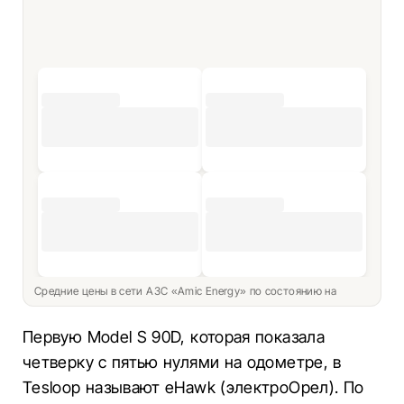
Средние цены в сети АЗС «Amic Energy» по состоянию на
Первую Model S 90D, которая показала
четверку с пятью нулями на одометре, в
Tesloop называют eHawk (электроОрел). По