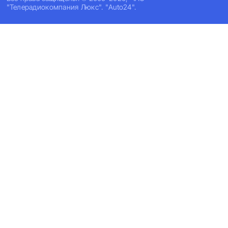
"Телерадиокомпания Люкс". "Auto24".