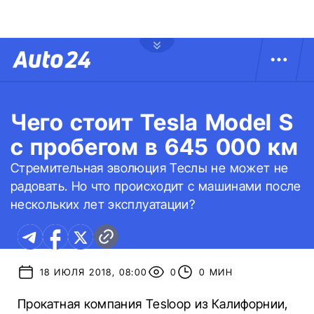
Чего стоит Tesla Model S
с пробегом в 645 000 км
Стремительная эволюция Теслы не может не
радовать. Но что происходит с машинами после
нескольких лет эксплуатации?
18 ИЮЛЯ 2018, 08:00
0
0 МИН
Прокатная компания Tesloop из Калифорнии,