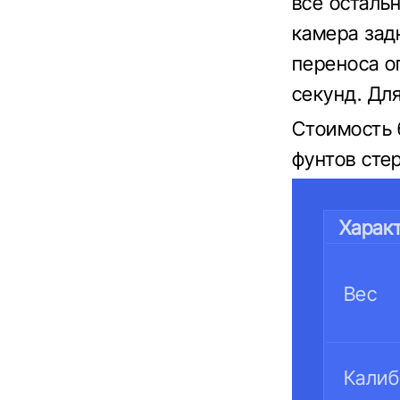
все осталь
камера зад
переноса о
секунд. Для
Стоимость 
фунтов сте
Харак
Вес
Калиб