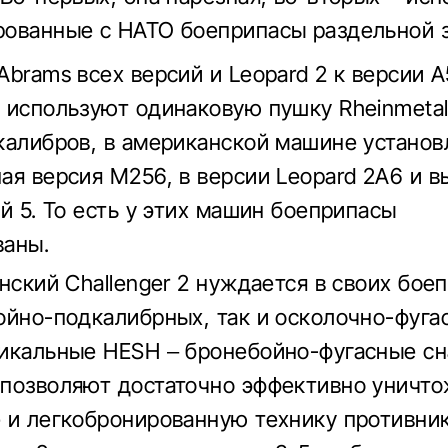
ованные с НАТО боеприпасы раздельной з
Abrams всех версий и Leopard 2 к версии A
 используют одинаковую пушку Rheinmetall
калибров, в американской машине установ
ая версия M256, в версии Leopard 2A6 и в
ой 5. То есть у этих машин боеприпасы
ваны.
нский Challenger 2 нуждается в своих бое
ойно-подкалибрных, так и осколочно-фуга
икальные HESH – бронебойно-фугасные сн
позволяют достаточно эффективно уничто
 и легкобронированную технику противник