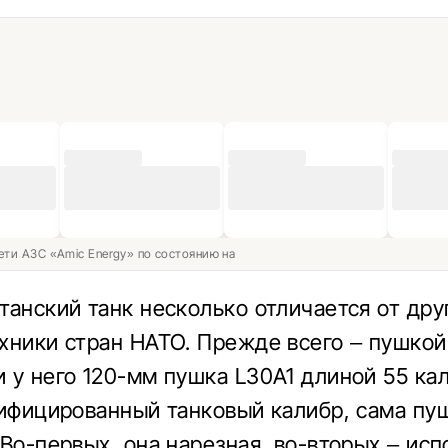
ети АЗС «Amic Energy» по состоянию на
танский танк несколько отличается от дру
хники стран НАТО. Прежде всего – пушкой
 у него 120-мм пушка L30A1 длиной 55 ка
нифицированный танковый калибр, сама пу
 Во-первых, она нарезная, во-вторых – исп