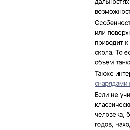
дальностях
возможност
Особенност
или поверх
приводит к
скола. То 
объем танк
Также инт
снарядами 
Если не учи
классическ
человека, 
годов, нах