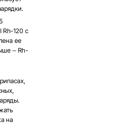
арядки.
5
 Rh-120 с
лена ее
ыше – Rh-
припасах,
сных,
аряды.
жать
а на