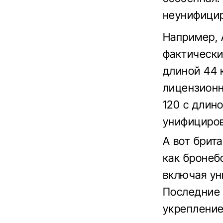
неунифицир
Например, 
фактически
длиной 44 
лицензионн
120 с длин
унифициро
А вот брита
как бронеб
включая ун
Последние 
укрепление