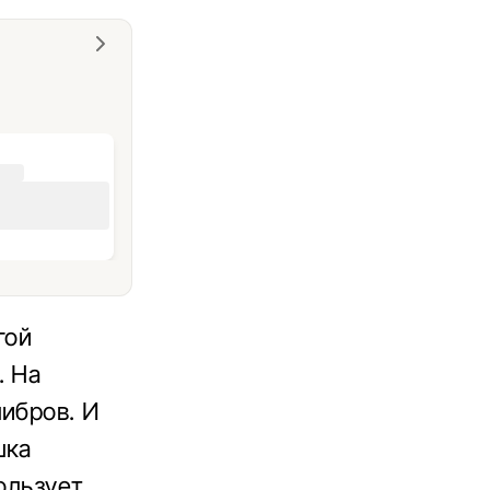
гой
. На
либров. И
шка
ользует