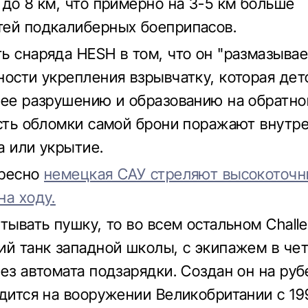
 до 8 км, что примерно на 3-5 км больше
ей подкалиберных боеприпасов.
ь снаряда HESH в том, что он "размазывае
ности укрепления взрывчатку, которая дет
 ее разрушению и образованию на обратно
есть обломки самой брони поражают внутр
а или укрытие.
ересно
немецкая САУ стреляют высокоточ
на ходу.
тывать пушку, то во всем остальном Challe
ий танк западной школы, с экипажем в че
без автомата подзарядки. Создан он на ру
одится на вооружении Великобритании с 19