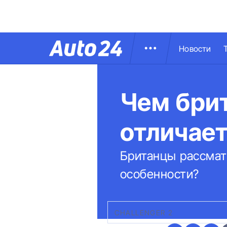
Новости
Чем брит
отличает
Британцы рассматр
особенности?
CHALLENGER 2