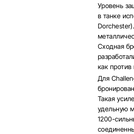
Уровень за
в танке ис
Dorchester
металличес
Сходная бр
разработал
как против
Для Challe
бронирован
Такая усил
удельную мо
1200-сильн
соединенны