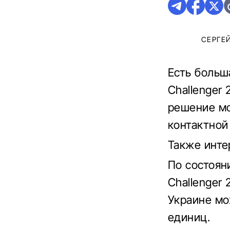
СЕРГЕ
Есть больш
Challenger
решение мо
контактной
Также инт
По состоян
Challenger 
Украине мо
единиц.