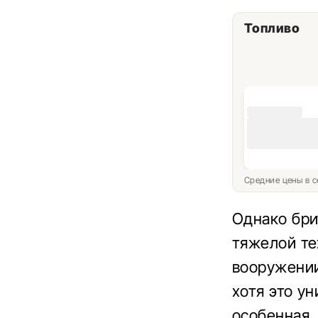
Топливо
Средние цены в с
Однако бри
тяжелой те
вооружении
хотя это у
особенная.