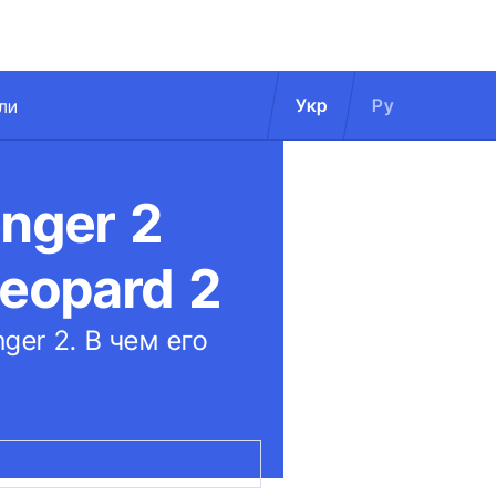
Укр
Ру
ли
nger 2
eopard 2
ger 2. В чем его