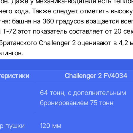
ное. Даже у механика-водителя есть тепло
него хода. Также следует отметить высок
гня: башня на 360 градусов вращается всег
 Т-72 этот показатель составляет от 20 се
британского Challenger 2 оценивают в 4,2
рлингов.
теристики
Challenger 2 FV4034
64 тонн, с дополнительным
бронированием 75 тонн
р пушки
120 мм