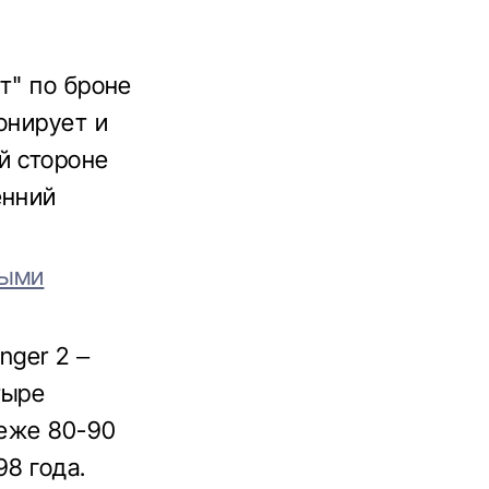
т" по броне
онирует и
й стороне
енний
ными
nger 2 –
тыре
беже 80-90
98 года.