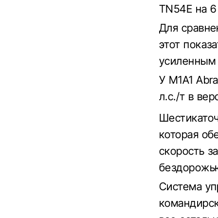
TN54E на 6
Для сравне
этот показа
усиленным 
У M1A1 Abra
л.с./т в ве
Шестикаточ
которая об
скорость за
бездорожь
Система уп
командирск