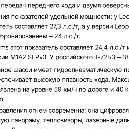
 передач переднего хода и двумя реверсн
ния показателей удельной мощности: у Le
тель составляет 27,3 л.с./т, а у версии Leo
бронированием – 24 л.с./т.
ms этот показатель составляет 24,4 л.с./т 
рсии M1A2 SEPv3. У российского Т-72Б3 – 18,3
ное шасси имеет гидропневматическую п
еспечивает высокую плавность хода. Мак
явлена на уровне 59 км/ч по дороге и 40 к
ю.
равления огнем современна: она цифровая
ую панораму, тепловизоры, лазерные дал