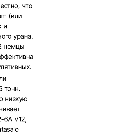
естно, что
am (или
х и
ого урана.
 2 немцы
эффективна
улятивных.
ли
5 тонн.
но низкую
ечивает
2-6A V12,
tasalo