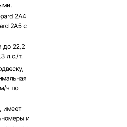
ыми.
opard 2A4
pard 2A5 с
и до 22,2
 л.с./т.
одвеску,
симальная
м/ч по
, имеет
ьномеры и