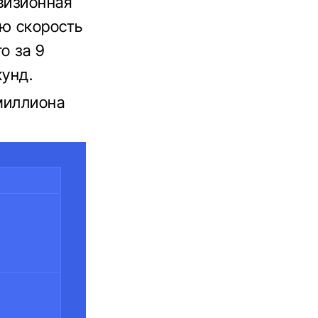
визионная
ую скорость
о за 9
кунд.
 миллиона