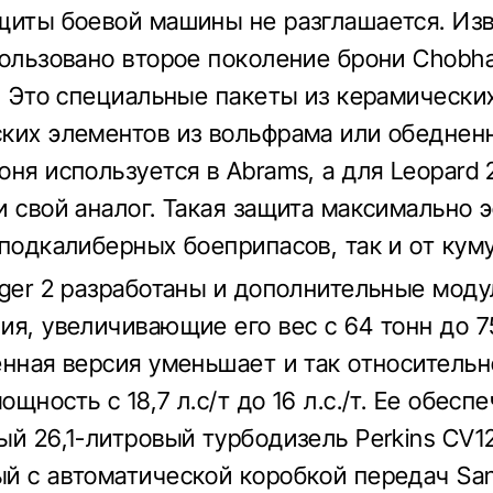
щиты боевой машины не разглашается. Изв
пользовано второе поколение брони Chobh
). Это специальные пакеты из керамически
ких элементов из вольфрама или обедненн
оня используется в Abrams, а для Leopard
и свой аналог. Такая защита максимально 
 подкалиберных боеприпасов, так и от кум
nger 2 разработаны и дополнительные моду
ия, увеличивающие его вес с 64 тонн до 7
енная версия уменьшает и так относитель
щность с 18,7 л.с/т до 16 л.с./т. Ее обесп
ый 26,1-литровый турбодизель Perkins CV1
й с автоматической коробкой передач San