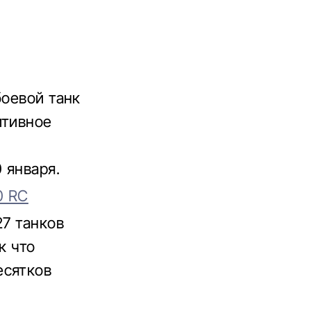
боевой танк
итивное
 января.
0 RC
27 танков
к что
есятков