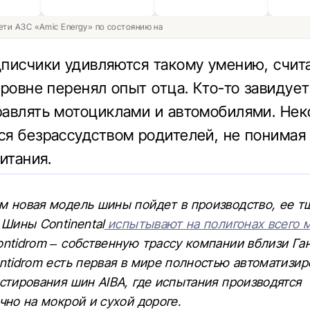
ети АЗС «Amic Energy» по состоянию на
писчики удивляются такому умению, счита
уровне перенял опыт отца. Кто-то завидуе
авлять мотоциклами и автомобилями. Нек
я безрассудством родителей, не понимая
итания.
м новая модель шины пойдет в производство, ее т
 Шины Continental
испытывают на полигонах всего 
ntidrom – собственную трассу компании вблизи Ган
ntidrom есть первая в мире полностью автоматизир
стирования шин AIBA, где испытания производятся
чно на мокрой и сухой дороге.