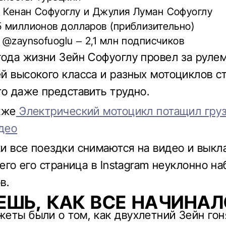
: Кенан Софуоглу и Джулия Луман Софуоглу
5 миллионов долларов (приблизительно)
: @zaynsofuoglu – 2,1 млн подписчиков
года жизни Зейн Софуоглу провел за руле
й высокого класса и разных мотоциклов с
то даже представить трудно.
кже
Электрический мотоцикл потащил груз
идео
и все поездки снимаются на видео и вык
чего его страница в Instagram неуклонно н
в.
ЕШЬ, КАК ВСЕ НАЧИНАЛ
еты были о том, как двухлетний Зейн гон