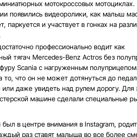
 миниатюрных мотокроссовых мотоциклах.
ии появились видеоролики, как малыш ма
т, паркуется и участвует в гонках на разл
.
достаточно профессионально водит как
ный тягач Mercedes-Benz Actros без полуп
фуру Scania с нагруженным полуприцепом.
а то, что он не может дотянуться до педа
 или даже увидеть над рулем дорогу. Для 
стерской машине сделали специальные р
 был в центре внимания в Instagram, роди
аждый раз ставят малыша во все более с