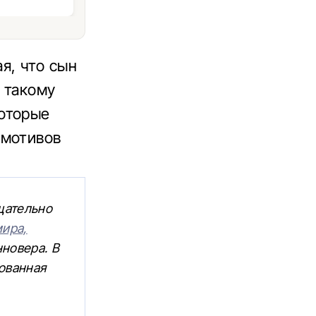
я, что сын
т такому
оторые
 мотивов
щательно
мира,
новера. В
ованная