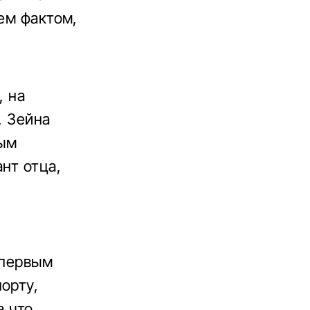
тем фактом,
, на
, Зейна
ным
нт отца,
 первым
орту,
 что,