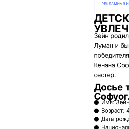
РЕКЛАМНАЯ 
ДЕТСК
УВЛЕЧ
Зейн родил
Луман и бы
победителя
Кенана Соф
сестер.
Досье 
Софуог
Имя: Зей
Возраст: 
Дата рожд
Национал