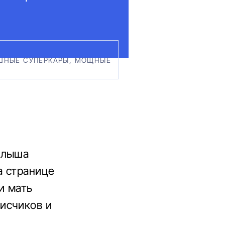
ОШНЫЕ СУПЕРКАРЫ, МОЩНЫЕ
алыша
а странице
и мать
исчиков и