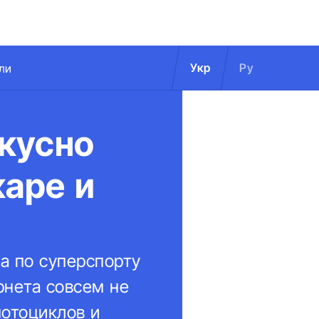
Укр
Ру
ли
кусно
каре и
а по суперспорту
рнета совсем не
отоциклов и