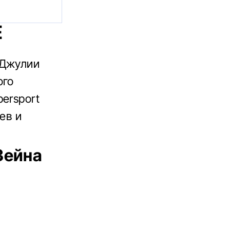
Е
 Джулии
ого
ersport
ев и
Зейна