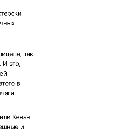
стерски
ичных
рицепа, так
 И это,
лей
этого в
ычаги
тели Кенан
мешные и