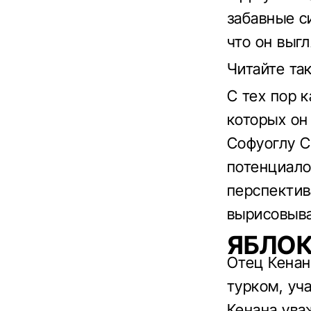
забавные с
что он выг
Читайте та
С тех пор 
которых он
Софуоглу С
потенциало
перспектив
вырисовыва
ЯБЛОК
Отец Кенан
турком, уч
Кенана уваж