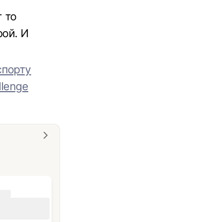
т то
ой. И
спорту
llenge