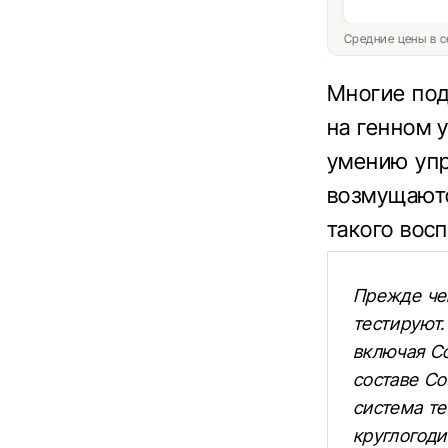
Средние цены в с
Многие под
на генном 
умению упр
возмущаютс
такого восп
Прежде че
тестируют.
включая Co
составе Co
система те
круглогоди