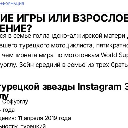
ИНФОРМАЦИЯ
ИЕ ИГРЫ ИЛИ ВЗРОСЛО
ЕНИЕ?
ся в семье голландско-алжирской матери
вшего турецкого мотоциклиста, пятикратн
 чемпионата мира по мотогонкам World Sup
уоглу. Зейн средний в семье из трех брать
турецкой звезды Instagram 
лу
н Софуоглу
4 года
ения: 11 апреля 2019 года
ьность: турецкий