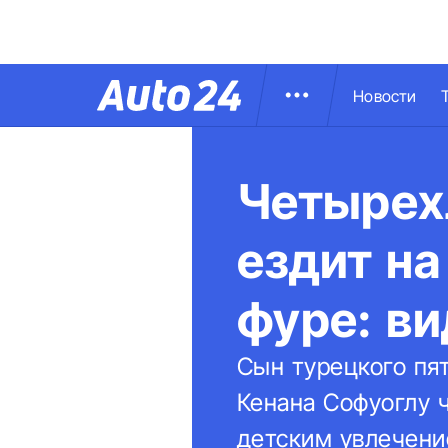
Новости
Четырех
ездит на
фуре: в
Сын турецкого пя
Кенана Софуоглу 
детским увлечени