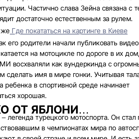
итуации. Частично слава Зейна связана с 
лядит достаточно естественным за рулем.
кже
Где покататься на картинге в Киеве
как его родители начали публиковать видео
 катается на мотоцикле по дороге в их дом
МИ восхваляли как вундеркинда с огром
м сделать имя в мире гонки. Учитывая тала
а ребенка в спортивной среде начинает
ться хорошая.
О ОТ ЯБЛОНИ…
 – легенда турецкого мотоспорта. Он стал
аствовавшим в чемпионатах мира по автосп
ают в своей стране и всем мире. И есть за