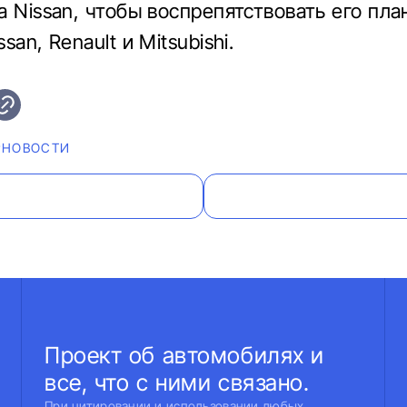
а Nissan, чтобы воспрепятствовать его пла
san, Renault и Mitsubishi.
#НОВОСТИ
Проект об автомобилях и
все, что с ними связано.
При цитировании и использовании любых