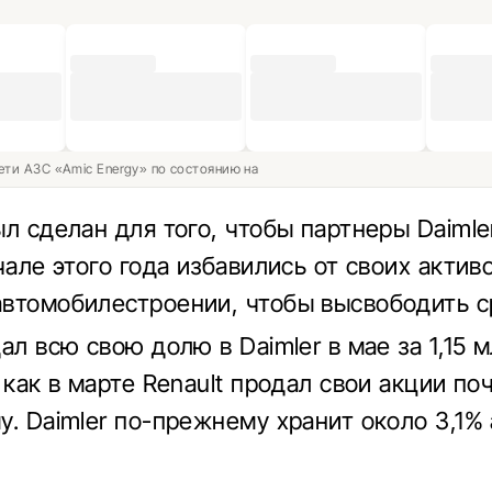
ети АЗС «Amic Energy» по состоянию на
л сделан для того, чтобы партнеры Daimler
чале этого года избавились от своих актив
втомобилестроении, чтобы высвободить с
ал всю свою долю в Daimler в мае за 1,15 
 как в марте Renault продал свои акции поч
му. Daimler по-прежнему хранит около 3,1%