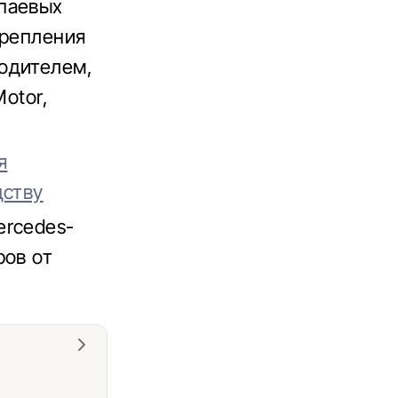
паевых
крепления
одителем,
otor,
я
дству
ercedes-
ров от