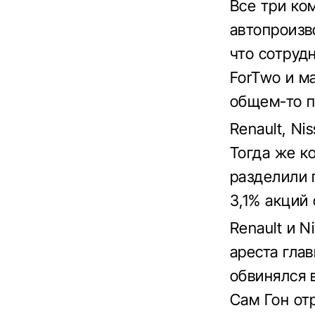
Все три ко
автопроизв
что сотруд
ForTwo и м
общем-то п
Renault, Ni
Тогда же к
разделили 
3,1% акций
Renault и 
ареста глав
обвинялся 
Сам Гон от