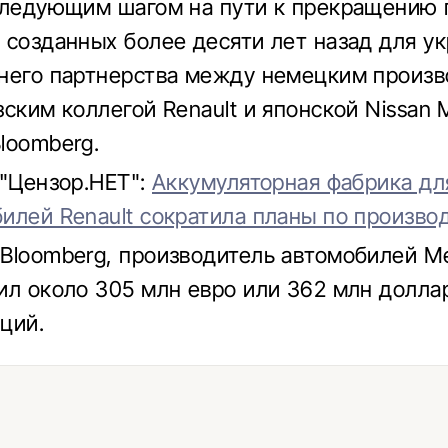
следующим шагом на пути к прекращению 
 созданных более десяти лет назад для у
него партнерства между немецким произв
ским коллегой Renault и японской Nissan M
loomberg.
 "Цензор.НЕТ":
Аккумуляторная фабрика дл
илей Renault сократила планы по произво
Bloomberg, производитель автомобилей M
ил около 305 млн евро или 362 млн долла
ций.