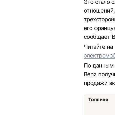
Это стало 
отношений,
трехсторон
его француз
сообщает B
Читайте на
электромоб
По данным 
Benz получ
продажи ак
Топливо