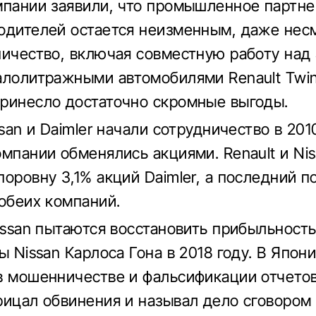
мпании заявили, что промышленное партне
одителей остается неизменным, даже несм
ничество, включая совместную работу над
алолитражными автомобилями Renault Twin
ринесло достаточно скромные выгоды.
ssan и Daimler начали сотрудничество в 201
омпании обменялись акциями. Renault и Ni
поровну 3,1% акций Daimler, а последний п
 обеих компаний.
Nissan пытаются восстановить прибыльност
ы Nissan Карлоса Гона в 2018 году. В Япон
в мошенничестве и фальсификации отчетов
рицал обвинения и называл дело сговором