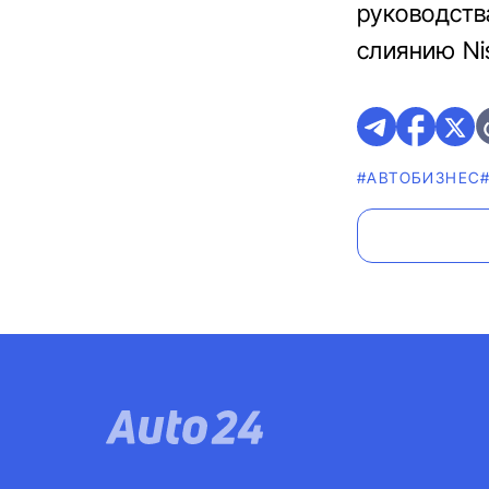
руководств
слиянию Nis
#AВТОБИЗНЕС