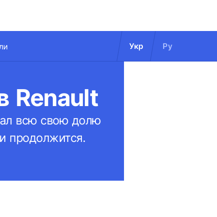
Укр
Ру
ли
в Renault
дал всю свою долю
ми продолжится.