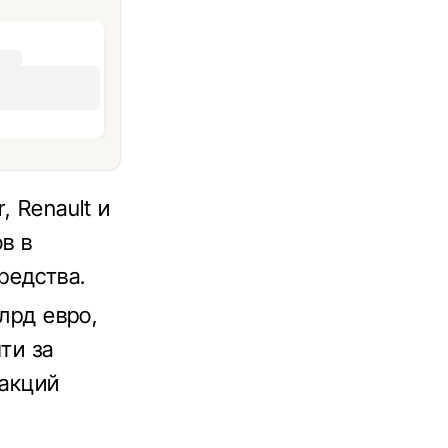
, Renault и
ов в
редства.
млрд евро,
ти за
 акций