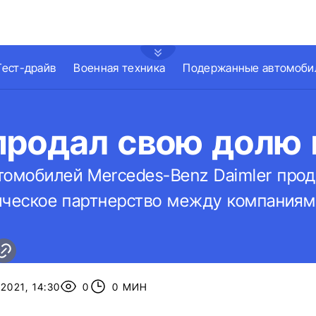
Тест-драйв
Военная техника
Подержанные автомоби
продал свою долю 
томобилей Mercedes-Benz Daimler про
хническое партнерство между компания
2021, 14:30
0
0 МИН