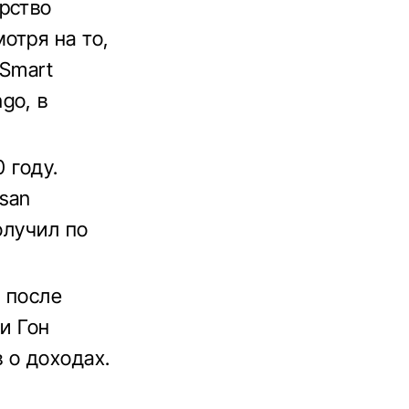
рство
отря на то,
 Smart
go, в
0 году.
ssan
олучил по
ь после
ии Гон
 о доходах.