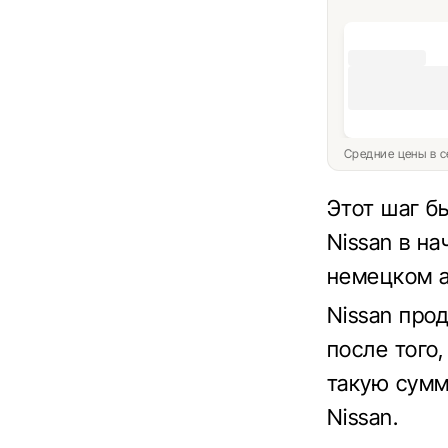
Средние цены в с
Этот шаг бы
Nissan в на
немецком а
Nissan прод
после того,
такую ​​сум
Nissan.