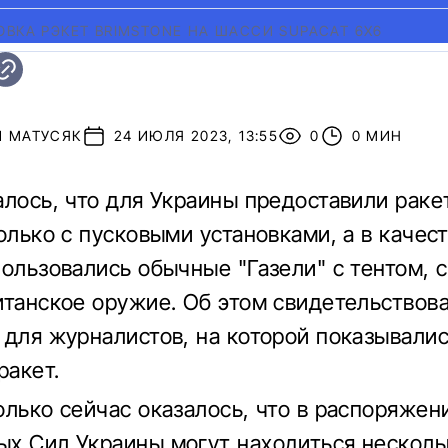
ОВКА РЭКЕТ BRIMSTONE НА ШАССИ SUPACAT 6X6
Й МАТУСЯК
24 ИЮЛЯ 2023, 13:55
0
0 МИН
алось, что для Украины предоставили раке
только с пусковыми установками, а в качес
пользовались обычные "Газели" с тентом,
итанское оружие. Об этом свидетельствов
 для журналистов, на которой показывали
ракет.
олько сейчас оказалось, что в распоряжен
х Сил Украины могут находиться несколь