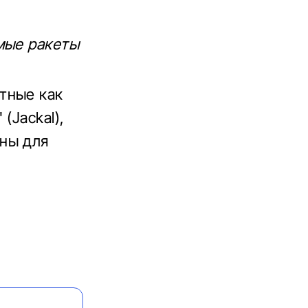
мые ракеты
тные как
(Jackal),
ны для