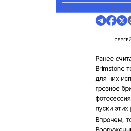
ФОТО:
DEFENCE-UA
|
УСТАН
СЕРГЕ
Ранее счит
Brimstone 
для них ис
грозное бр
фотосессия
пуски этих 
Впрочем, т
Вооруженны