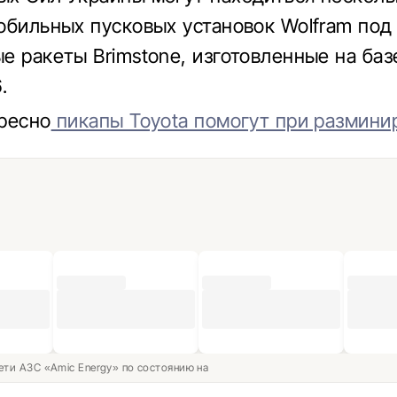
обильных пусковых установок Wolfram под
е ракеты Brimstone, изготовленные на ба
.
ресно
пикапы Toyota помогут при размини
ети АЗС «Amic Energy» по состоянию на