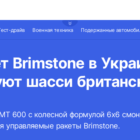
Тест-драйв
Военная техника
Подержанные автомоби
т Brimstone в Укра
уют шасси британс
HMT 600 с колесной формулой 6х6 смо
я управляемые ракеты Brimstone.