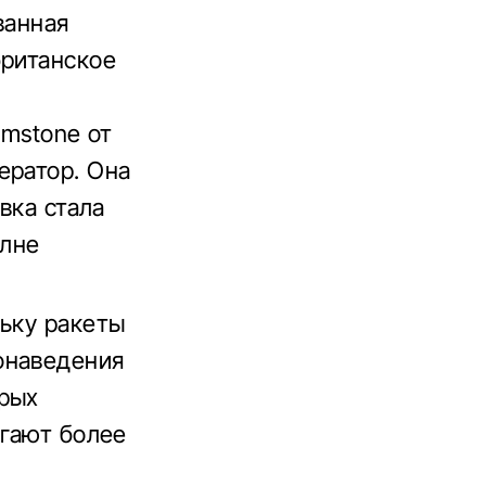
ванная
британское
imstone от
ератор. Она
вка стала
олне
льку ракеты
онаведения
орых
игают более