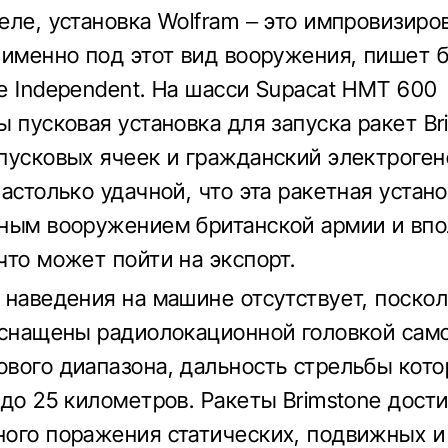
еле, установка Wolfram – это импровизиро
 именно под этот вид вооружения, пишет 
e Independent. На шасси Supacat HMT 600
ы пусковая установка для запуска ракет Br
пусковых ячеек и гражданский электроген
астолько удачной, что эта ракетная устано
ным вооружением британской армии и вп
что может пойти на экспорт.
 наведения на машине отсутствует, поско
оснащены радиолокационной головкой сам
вого диапазона, дальность стрельбы кот
 до 25 километров. Ракеты Brimstone дост
ого поражения статических, подвижных и