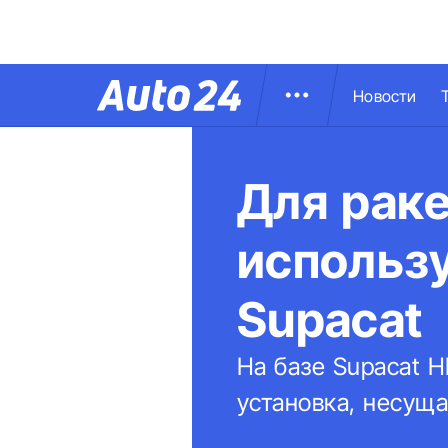
Новости
Для раке
использ
Supacat
На базе Supacat 
установка, несуща