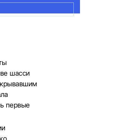
ты
тве шасси
 скрывавшим
ала
сь первые
ии
ко