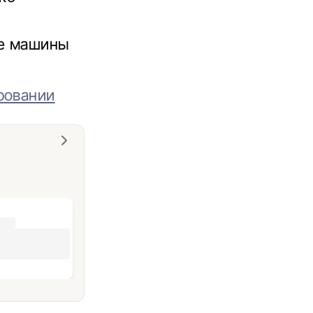
зе машины
ровании