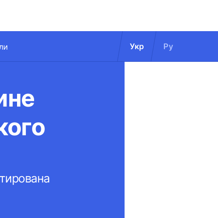
Укр
Ру
ли
ине
кого
нтирована