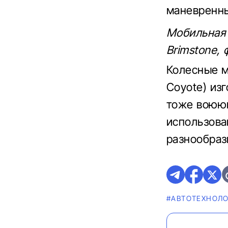
маневренны
Мобильная 
Brimstone,
Колесные м
Coyote) из
тоже воюющ
использова
разнообраз
#АВТОТЕХНОЛ