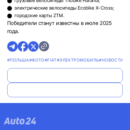
грузовые велосипеды Triobike Hafania;
электрические велосипеды Ecobike X-Cross;
городские карты ZTM.
Победители станут известны в июле 2025
года.
#ПОЛЬША
#ФОТО
#FIAT
#ЭЛЕКТРОМОБИЛЬ
#НОВОСТИ
#А