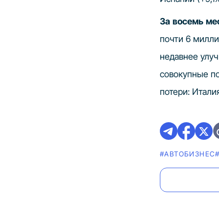
За восемь ме
почти 6 милли
недавнее улу
совокупные п
потери: Италия
#AВТОБИЗНЕС