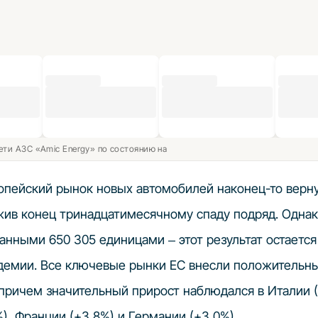
ети АЗС «Amic Energy» по состоянию на
пейский рынок новых автомобилей наконец-то верну
жив конец тринадцатимесячному спаду подряд.
Однак
анными 650 305 единицами – этот результат остаетс
ндемии.
Все ключевые рынки ЕС внесли положительны
 причем значительный прирост наблюдался в Италии (
%), Франции (+3,8%) и Германии (+3,0%).