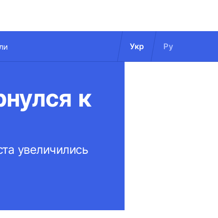
Укр
Ру
ли
рнулся к
ста увеличились