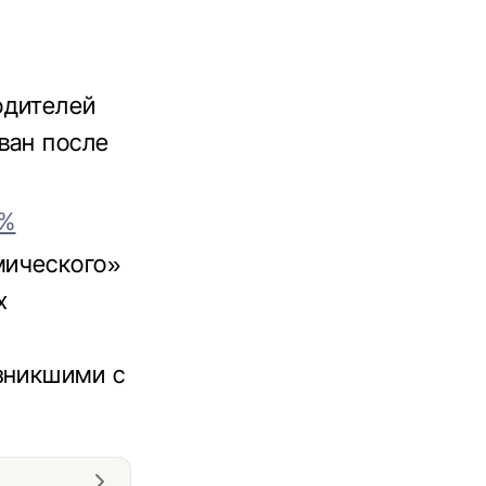
одителей
ван после
0%
мического»
х
зникшими с