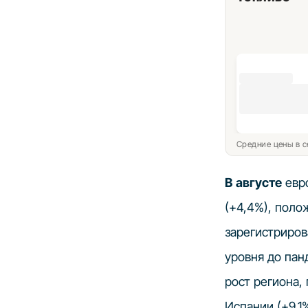
Средние цены в с
В августе
евро
(+4,4%), поло
зарегистриров
уровня до па
рост региона,
Испании (+9,1