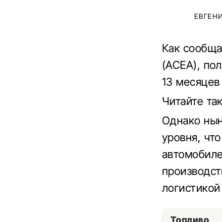
ЕВГЕН
Как сообща
(АСЕА), по
13 месяцев
Читайте та
Однако нын
уровня, чт
автомобиле
производст
логистикой 
Топливо