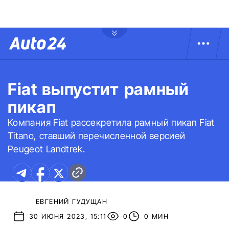
Fiat выпустит рамный
пикап
Компания Fiat рассекретила рамный пикап Fiat
Titano, ставший перечисленной версией
Peugeot Landtrek.
ЕВГЕНИЙ ГУДУЩАН
30 ИЮНЯ 2023, 15:11
0
0 МИН