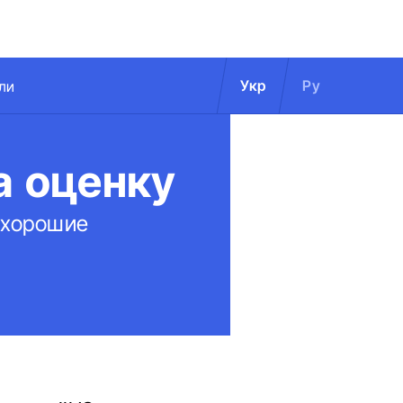
Укр
Ру
ли
а оценку
 хорошие