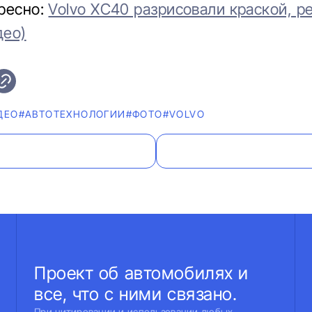
ресно:
Volvo XC40 разрисовали краской, 
део)
ДЕО
#АВТОТЕХНОЛОГИИ
#ФОТО
#VOLVO
Проект об автомобилях и
все, что с ними связано.
При цитировании и использовании любых