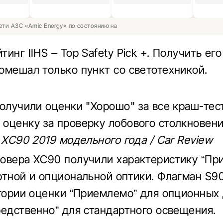
ети АЗС «Amic Energy» по состоянию на
инг IIHS – Top Safety Pick +. Получить ег
омешал только пункт со светотехникой.
получили оценки "Хорошо" за все краш-тес
оценку за проверку лобового столкновени
 XC90 2019 модельного года / Car Review
овера XC90 получили характеристику “Пр
ртной и опциональной оптики. Флагман S9
егории оценки “Приемлемо” для опционных
редственно” для стандартного освещения.