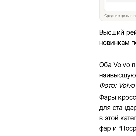
Средние цены в с
Высший рейт
новинкам п
Оба Volvo 
наивысшую 
Фото: Volvo
Фары кросс
для станда
в этой кат
фар и “Пос