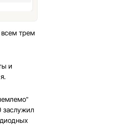
о всем трем
ты и
я.
иемлемо”
0 заслужил
 диодных