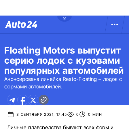
Floating Motors выпустит
серию лодок с кузовами
популярных автомобилей
Анонсирована линейка Resto-Floating – лодок с
формами автомобилей.
3 СЕНТЯБРЯ 2021, 17:45
0
0 МИН
Личные плавсредства бывают всех форм и