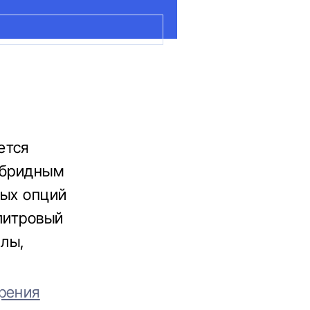
ется
ибридным
ных опций
-литровый
лы,
рения