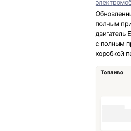
электромо
Обновленны
полным при
двигатель 
с полным п
коробкой п
Топливо