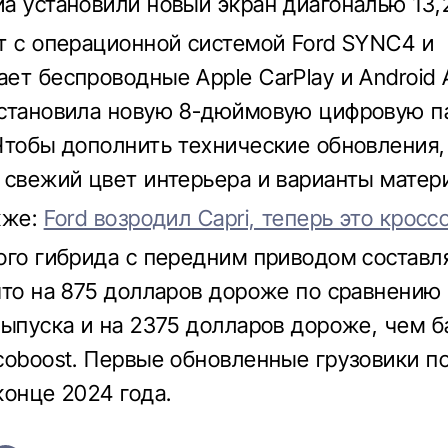
а установили новый экран диагональю 13,
т с операционной системой Ford SYNC4 и
ет беспроводные Apple CarPlay и Android 
становила новую 8-дюймовую цифровую п
Чтобы дополнить технические обновления,
 свежий цвет интерьера и варианты матер
кже:
Ford возродил Capri, теперь это кросс
ого гибрида с передним приводом составл
что на 875 долларов дороже по сравнению
выпуска и на 2375 долларов дороже, чем б
coboost. Первые обновленные грузовики по
конце 2024 года.