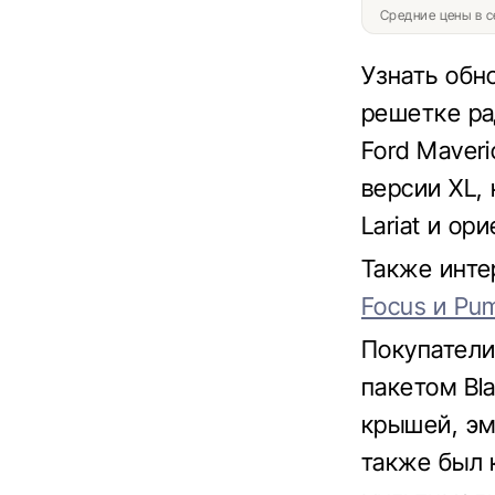
Средние цены в с
Узнать обн
решетке ра
Ford Maver
версии XL,
Lariat и о
Также инте
Focus и Pu
Покупатели
пакетом Bl
крышей, эм
также был 