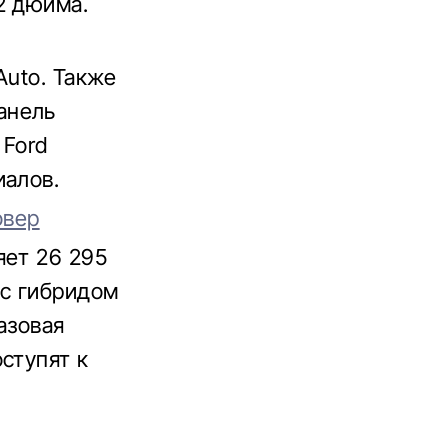
2 дюйма.
Auto. Также
анель
 Ford
иалов.
овер
яет 26 295
 с гибридом
азовая
ступят к