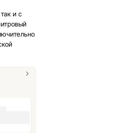
так и с
литровый
ключительно
ской