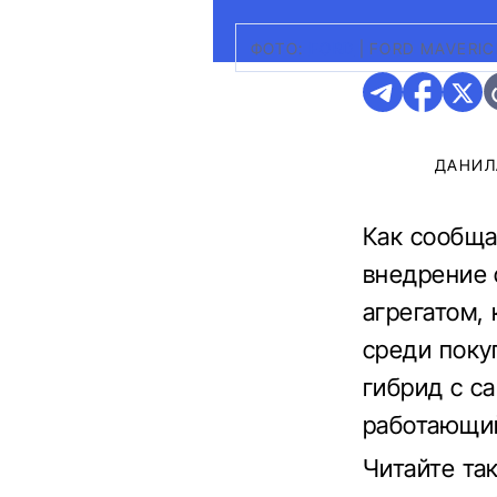
ФОТО:
FORD
|
FORD MAVERIC
ДАНИЛ
Как сообща
внедрение 
агрегатом,
среди поку
гибрид с с
работающий
Читайте та