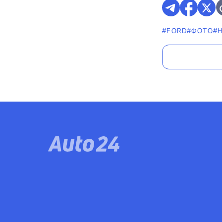
#FORD
#ФОТО
#