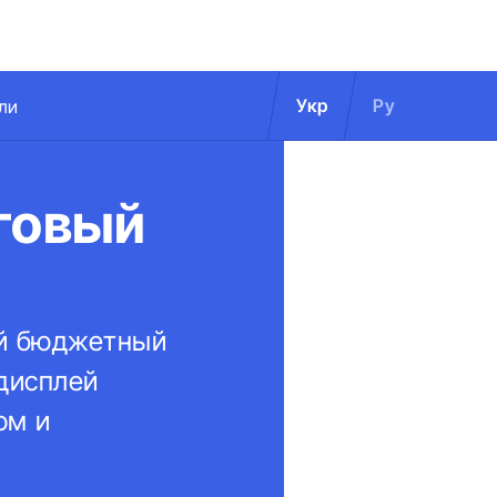
Укр
Ру
ли
нговый
ой бюджетный
 дисплей
ом и