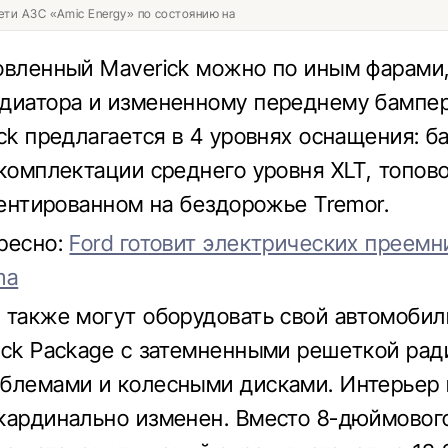
ети АЗС «Amic Energy» по состоянию на
овленный Maverick можно по иным фарами
диатора и измененному переднему бампе
ick предлагается в 4 уровнях оснащения: б
 комплектации среднего уровня XLT, топов
риентированном на бездорожье Tremor.
ресно:
Ford готовит электрических преемни
ma
 также могут оборудовать свой автомоби
ack Package с затемненными решеткой рад
блемами и колесными дисками. Интерьер 
кардинально изменен. Вместо 8-дюймовог