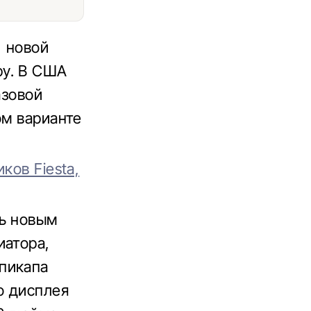
, новой
ру. В США
азовой
ом варианте
ков Fiesta,
ль новым
иатора,
пикапа
о дисплея