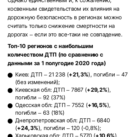
Однако единственным и, к сожалению,
косвенным свидетельством их влияния на
дорожную безопасность в регионах можно
считать только снижение смертности на
дорогах – если это все-таки не совпадение.
Топ-10 регионов с наибольшим
количеством ДТП (по сравнению с
данными за 1 полугодие 2020 года)
Киев: ДТП – 21 238 (
+21,3%
), погибли – 47
(без изменений);
Киевская обл: ДТП – 7867 (
+29,2%
),
погибли – 92 (37%)
Одесская обл: ДТП – 7552 (
+16,5%
),
погибли – 63 (18%)
Днепропетровская обл: ДТП – 6840
(
+24,3%
), погибли – 120 (-0,8%);
Харьковская обл: ДТП – 5770 (
+10,6%
),