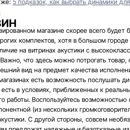
кже:
5 подказок, как выбрать динамики дл
я
ЗИН
зированном магазине скорее всего будет 
рогих комплектов, хотя в большом город
личие на витринах акустики с высококлас
 Важно, что здесь можно потрогать товар, 
нешний вид на предмет качества исполнени
магазинах есть возможность послушать ди
о есть в условиях, приближенных к реальн
го работы. Воспользуйтесь возможностью 
понентной (из нескольких громкоговорител
акустики. С другой стороны, совсем необяз
вам предложат надежные и безотказные из