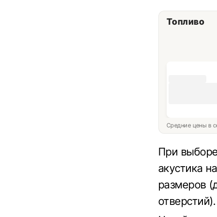
Топливо
Средние цены в с
При выборе
акустика н
размеров (
отверстий).