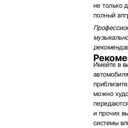
не только д
полный апг
Профессион
музыкально
рекомендац
Рекоме
Имейте в в
автомобиля
приблизите
можно худо
передаются
и прочих в
системы вл