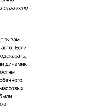
да отражено
десь вам
авто. Если
подсказать,
ли динамик
ностям
собенного
 массовых
 были
ими