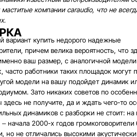
 маститые компании caraudio, что не всег
х.
РКА
й вариант купить недорого надежные
рители, причем велика вероятность, что з
именно ваш размер, с аналогичной модели 
к, часто работники таких площадок могут 
ругой модели на вашу подойдет динамик и
подиумом. Зато никаких советов по особен
ы здесь не получите, да и ждать чего-то о
ильных динамиков с разборки не стоит: на
х – начала 2000-х годов громкоговорители
, но не отличались высокими акустическ