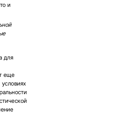
то и
ьной
ые
а для
от еще
х условиях
уральности
устической
ление