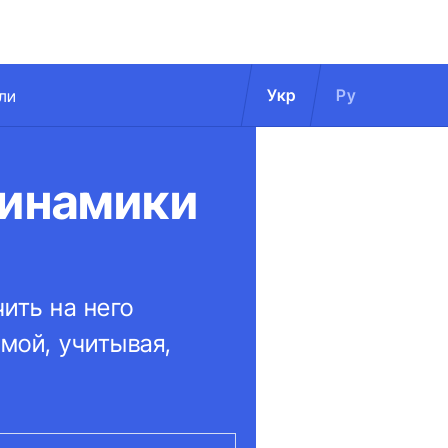
Укр
Ру
ли
динамики
чить на него
емой, учитывая,