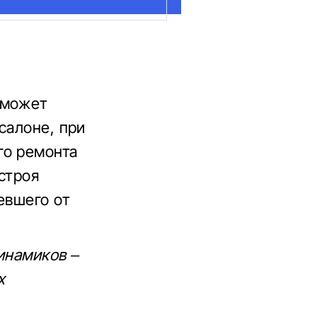
 может
салоне, при
го ремонта
строя
евшего от
инамиков –
х