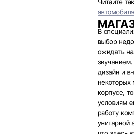
Читайте та
автомобил
МАГА
В специали
выбор недо
ожидать на
звучанием.
дизайн и в
некоторых 
корпусе, т
условиям е
работу ком
унитарной 
что здесь 