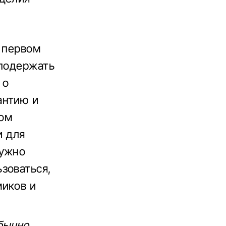
в первом
 подержать
 о
антию и
вом
и для
нужно
зоваться,
миков и
бычно