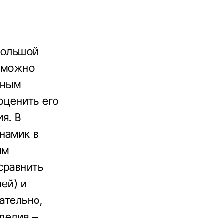
я
большой
е можно
сным
оценить его
я. В
намик в
ым
сравнить
ей) и
ательно,
делия –