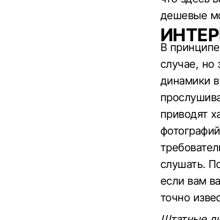
дешевые мо
ИНТЕР
В принципе,
случае, но
динамики в
прослушива
приводят х
фотографий
требовател
слушать. П
если вам в
точно изве
Штатные ди