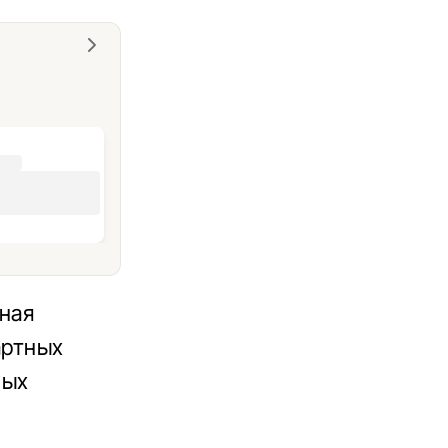
тная
артных
ных