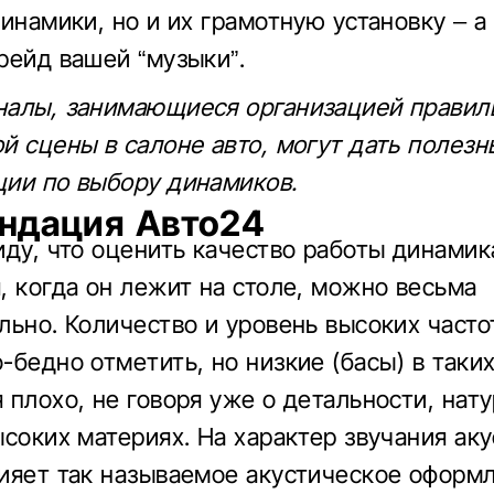
инамики, но и их грамотную установку – а 
рейд вашей “музыки”.
алы, занимающиеся организацией правил
й сцены в салоне авто, могут дать полезн
ии по выбору динамиков.
ндация Авто24
иду, что оценить качество работы динамик
, когда он лежит на столе, можно весьма
льно. Количество и уровень высоких част
-бедно отметить, но низкие (басы) в таки
 плохо, не говоря уже о детальности, нат
ысоких материях. На характер звучания ак
ияет так называемое акустическое оформ