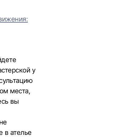
вижения:
йдете
астерской у
нсультацию
ом места,
есь вы
не
е в ателье