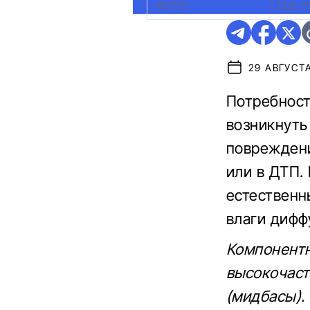
ФОТО:
GETTYIMAGES
|
ГДЕ 
29 АВГУСТА
Потребност
возникнуть
повреждени
или в ДТП.
естественн
влаги дифф
Компонентн
высокочаст
(мидбасы).