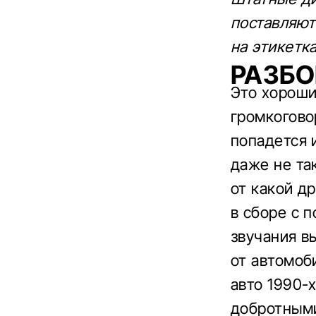
поставляют
на этикетка
РАЗБО
Это хороши
громкогово
попадется 
даже не та
от какой д
в сборе с 
звучания в
от автомоб
авто 1990-
добротными