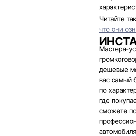
характерис
Читайте та
что они оз
ИНСТ
Мастера-ус
громкогово
дешевые мо
вас самый 
по характе
где покупа
сможете по
профессион
автомобиля