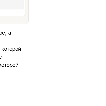
ре, а
 которой
с
которой