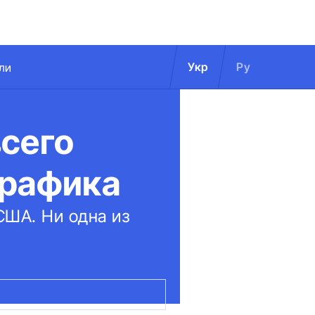
Укр
Ру
ли
всего
графика
США. Ни одна из