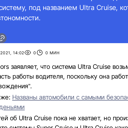
истему, под названием Ultra Cruise, к
втономности.
2021, 14:02
0
0 МИН
ors заявляет, что система Ultra Cruise возь
сть работы водителя, поскольку она работ
вождения”.
кже:
Названы автомобили с самыми безоп
иденьями
й об Ultra Cruise пока не хватает, но про
то системы Super Cruise и Ultra Cruise как