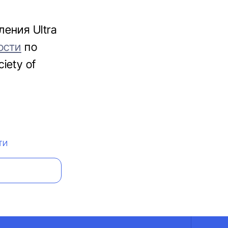
ения Ultra
ости
по
iety of
ТИ