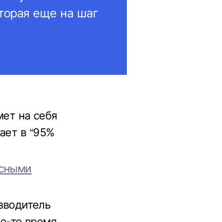
оторая еще на шаг
мет на себя
ает в “95%
асными
изводитель
ое-то время