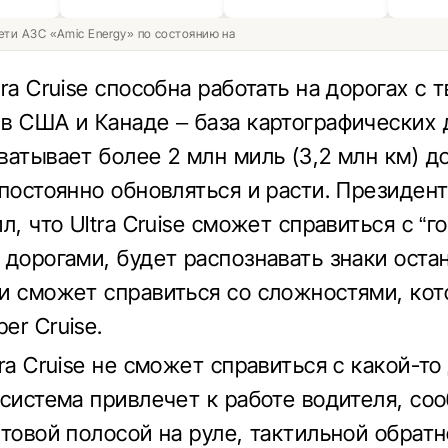
ети АЗС «Amic Energy» по состоянию на
ra Cruise способна работать на дорогах с
в США и Канаде – база картографических
ватывает более 2 млн миль (3,2 млн км) до
 постоянно обновляться и расти. Президе
л, что Ultra Cruise сможет справиться с “
 дорогами, будет распознавать знаки оста
и сможет справиться со сложностями, ко
er Cruise.
tra Cruise не сможет справиться с какой-т
 система привлечет к работе водителя, со
етовой полосой на руле, тактильной обрат