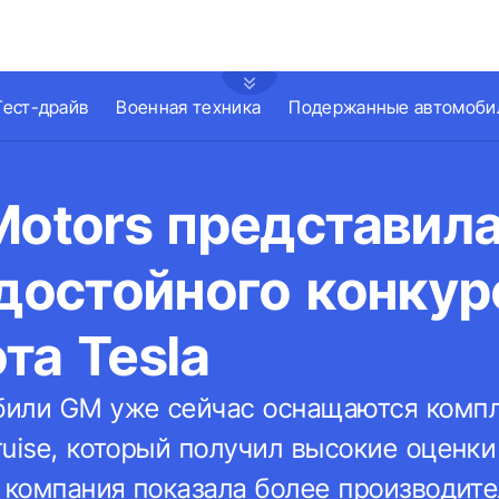
Тест-драйв
Военная техника
Подержанные автомоби
Motors представила
 достойного конкур
та Tesla
били GM уже сейчас оснащаются комп
uise, который получил высокие оценки
о компания показала более производит