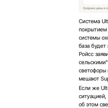
Средние цены в с
Система Ult
покрытием 
системы ох
база будет
Ройсс заяви
сельскими"
светофоры 
мешают Sup
Если же Ul
ситуацией,
об этом св