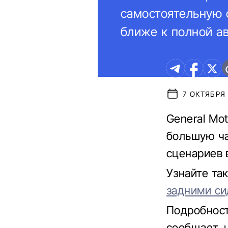
самостоятельную с
ближе к полной а
7 ОКТЯБРЯ 
General Mot
большую ча
сценариев 
Узнайте та
задними с
Подробносте
сообщает, ч