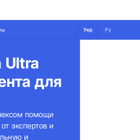
Укр
Ру
ли
 Ultra
ента для
лексом помощи
 от экспертов и
ельную и