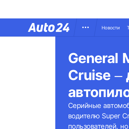
Новости
General 
Cruise –
автопило
Серийные автомо
водителю Super Cr
пользователей, н