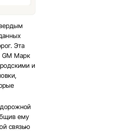
 твердым
 данных
рог. Эта
нт GM Марк
городскими и
новки,
торые
о дорожной
общив ему
ной связью