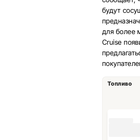
будут сосущ
предназнач
для более м
Cruise появ
предлагать
покупателе
Топливо