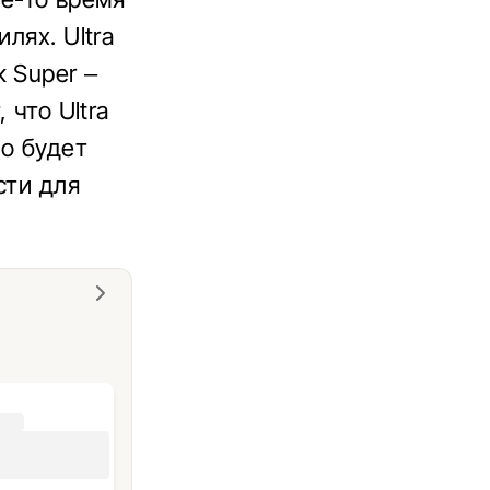
лях. Ultra
 Super –
 что Ultra
но будет
сти для