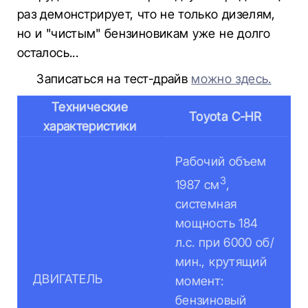
раз демонстрирует, что не только дизелям,
но и "чистым" бензиновикам уже не долго
осталось...
Записаться на тест-драйв
можно здесь.
Технические
Toyota C-HR
характеристики
Рабочий объем
3
1987 см
,
системная
мощность 184
л.с. при 6000 об/
мин., крутящий
ДВИГАТЕЛЬ
момент:
бензиновый