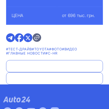
ЦЕНА
от 696 тыс. грн.
#ТЕСТ-ДРАЙВ
#TOYOTA
#ФОТО
#ВИДЕО
#ГЛАВНЫЕ НОВОСТИ
#C-HR