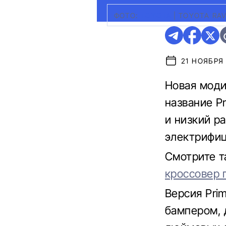
ФОТО:
TOYOTA
|
TOYOTA RAV
21 НОЯБРЯ 
Новая моди
название P
и низкий ра
электрифиц
Смотрите 
кроссовер 
Версия Pri
бампером, 