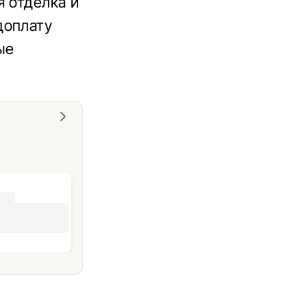
я отделка и
доплату
ые