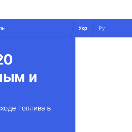
Укр
Ру
ли
20
ным и
сходе топлива в