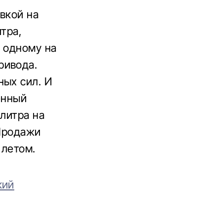
вкой на
тра,
о одному на
ривода.
ных сил. И
енный
 литра на
 Продажи
 летом.
кий