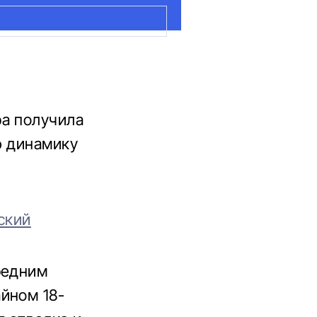
ра получила
ю динамику
ский
редним
йном 18-