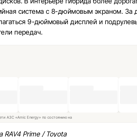
исков. В интерьере гибрида более дорога
йная система с 8-дюймовым экраном. За 
лагаться 9-дюймовый дисплей и подрулев
ели передач.
ети АЗС «Amic Energy» по состоянию на
a RAV4 Prime / Toyota