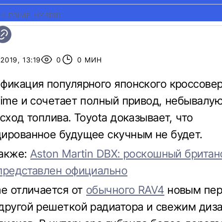
4 PRIME HYBRID
2019, 13:19
0
0 МИН
фикация популярного японского кроссове
rime и сочетает полный привод, небывалу
сход топлива. Toyota доказывает, что
ированное будущее скучным не будет.
также:
Aston Martin DBX: роскошный британ
представлен официально
me отличается от
обычного RAV4
новым пе
другой решеткой радиатора и свежим диза