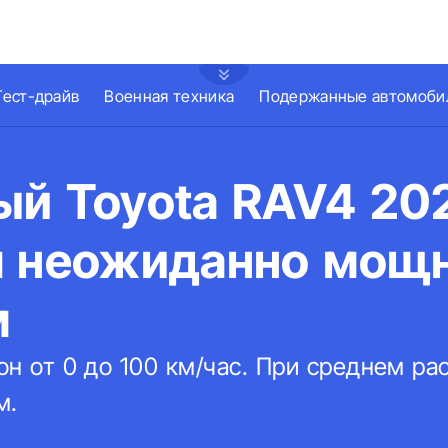
Тест-драйв
Военная техника
Подержанные автомоби
ый Toyota RAV4 20
я неожиданно мощ
м
гон от 0 до 100 км/час. При среднем ра
м.