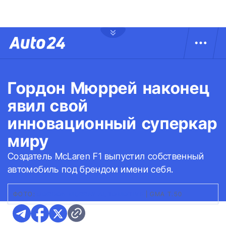
Гордон Мюррей наконец
явил свой
инновационный суперкар
миру
Создатель McLaren F1 выпустил собственный
автомобиль под брендом имени себя.
ФОТО:
GORDON MURRAY AUTOMOTIVE
|
GMA T.50