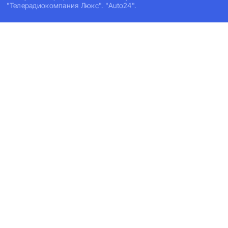
"Телерадиокомпания Люкс". "Auto24".