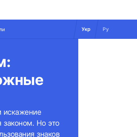
Укр
Ру
ли
м:
ожные
 и искажение
 законом. Но это
льзования знаков