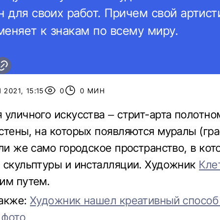
н для своих работ. Причем свой артис
меняет к знакам по всему миру.
 2021, 15:15
0
0 МИН
 уличного искусства – стрит-арта полотно
стены, на которых появляются муралы (гр
или же само городское пространство, в кот
 скульптуры и инсталляции. Художник
Кле
им путем.
также:
Художник нашел креативный способ
 фото