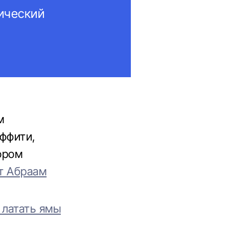
тический
м
аффити,
ором
т Абраам
 латать ямы