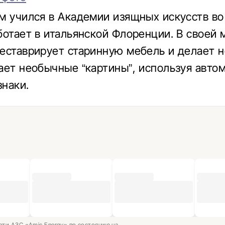
м учился в Академии изящных искусств во
ботает в итальянской Флоренции. В своей 
еставрирует старинную мебель и делает н
ает необычные “картины”, используя авто
наки.
ети АЗС «Amic Energy» по состоянию на