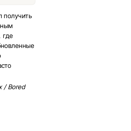
л получить
жным
, где
обновленные
о
асто
 / Bored