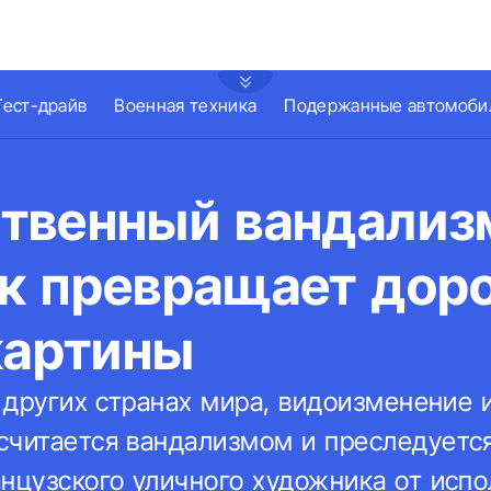
Тест-драйв
Военная техника
Подержанные автомоби
твенный вандализ
к превращает дор
картины
в других странах мира, видоизменение
считается вандализмом и преследуется
нцузского уличного художника от испо