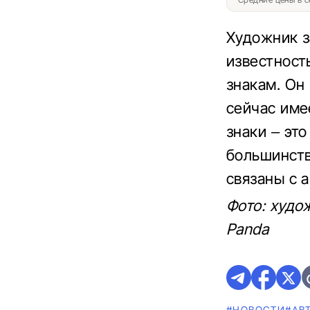
Художник з
известност
знакам. Он 
сейчас име
знаки – эт
большинств
связаны с 
Фото: худо
Panda
#НОВОСТИ
#AВ