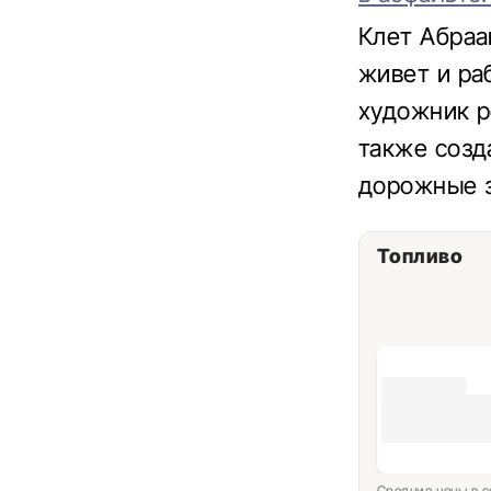
Клет Абраа
живет и ра
художник р
также созд
дорожные з
Топливо
Средние цены в с