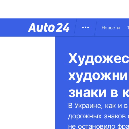
Новости
Художес
художни
знаки в 
В Украине, как и 
дорожных знаков 
не остановило фра