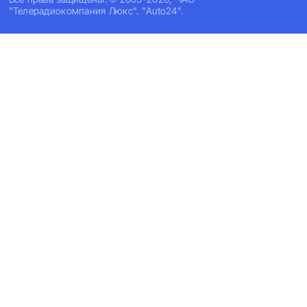
"Телерадиокомпания Люкс". "Auto24".