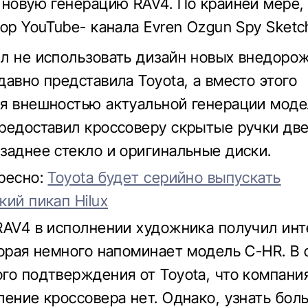
 новую генерацию RAV4. По крайней мере,
ор YouTube- канала Evren Ozgun Spy Sketc
л не использовать дизайн новых внедоро
давно представила Toyota, а вместо этого
я внешностью актуальной генерации модел
редоставил кроссоверу скрытые ручки две
заднее стекло и оригинальные диски.
ресно:
Toyota будет серийно выпускать
кий пикап Hilux
RAV4 в исполнении художника получил ин
торая немного напоминает модель C-HR. В
го подтверждения от Toyota, что компания
ление кроссовера нет. Однако, узнать бол