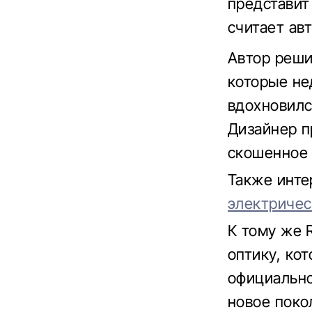
представит
считает авт
Автор реши
которые не
вдохновилс
Дизайнер п
скошенное 
Также инте
электричес
К тому же 
оптику, ко
официально
новое поко