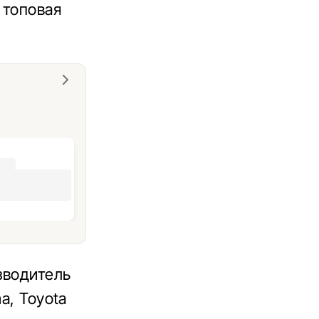
 топовая
зводитель
a, Toyota