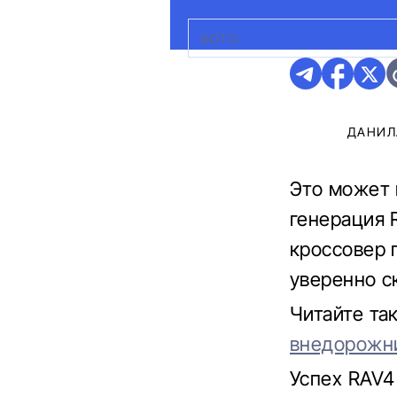
ФОТО:
YOUTUBE EVREN OZG
ДАНИЛ
Это может 
генерация 
кроссовер 
уверенно с
Читайте та
внедорожни
Успех RAV4