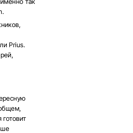
 именно так
h.
жников,
и Prius.
рей,
тересную
 общем,
 готовит
ьше