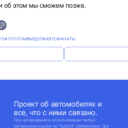
 об этом мы сможем позже.
ТО
#TOYOTA
#ВИДЕО
#AВТОФАНАТЫ
Проект об автомобилях и
все, что с ними связано.
При цитировании и использовании любых
материалов ссылка на "Auto24" обязательна. При