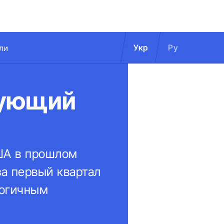
Укр
Ру
ли
дующий
ША в прошлом
за первый квартал
логичным