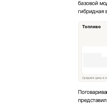
базовой мо
гибридная 
Топливо
Средние цены в с
Поговарива
представил 