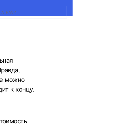
A RAV4
льная
Правда,
же можно
ит к концу.
стоимость