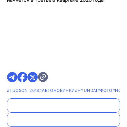
#TUCSON 2018
#AВТОНОВИНКИ
#HYUNDAI
#ФОТО
#НОВ