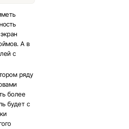
иметь
ность
 экран
ймов. А в
лей с
втором ряду
ловами
ть более
ль будет с
лки
гого