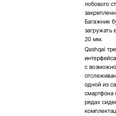
лобового ст
закрепленн
Багажник б
загружать 
20 мм.
Qashqai тр
интерфейсам
с возможно
отслеживан
одной из с
смартфона 
рядах сиде
комплектац