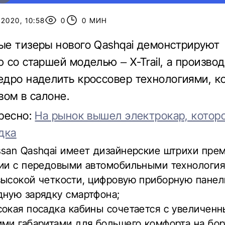
2020, 10:58
0
0 МИН
е тизеры нового Qashqai демонстрируют
 со старшей моделью – X-Trail, а произво
дро наделить кроссовер технологиями, к
вом в салоне.
ресно:
На рынок вышел электрокар, котор
дка
ssan Qashqai имеет дизайнерские штрихи пре
нии с передовыми автомобильными технология
высокой четкости, цифровую приборную панел
дную зарядку смартфона;
сокая посадка кабины сочетается с увеличен
ми габаритами для большего комфорта на бор