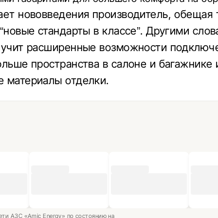
ает нововведения производитель, обещая
 “новые стандарты в классе”. Другими сло
учит расширенные возможности подключе
ольше пространства в салоне и багажнике 
 материалы отделки.
ети АЗС «Amic Energy» по состоянию на