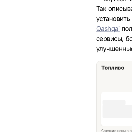
Так описыв
установить
Qashqai
пол
сервисы, б
улучшенные
Топливо
Средние цены в с