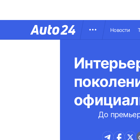
Новости
Интерьер
поколени
официал
До премьер