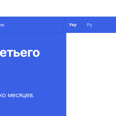
Укр
Ру
ли
ретьего
ко месяцев.