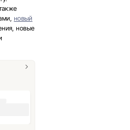
 также
вами,
новый
ния, новые
и