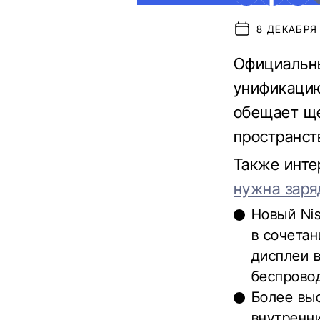
8 ДЕКАБРЯ 
Официальны
унификацию
обещает ще
пространст
Также инте
нужна заря
Новый Ni
в сочета
дисплеи 
беспрово
Более вы
внутренни