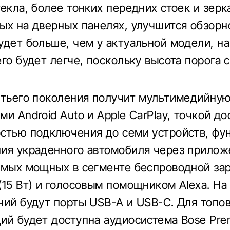
екла, более тонких передних стоек и зерк
ых на дверных панелях, улучшится обзорн
удет больше, чем у актуальной модели, на 
его будет легче, поскольку высота порога 
етьего поколения получит мультимедийную
и Android Auto и Apple CarPlay, точкой дос
стью подключения до семи устройств, фу
ия украденного автомобиля через прилож
амых мощных в сегменте беспроводной за
(15 Вт) и голосовым помощником Alexa. На
ний будут порты USB-A и USB-C. Для топо
ий будет доступна аудиосистема Bose Pre