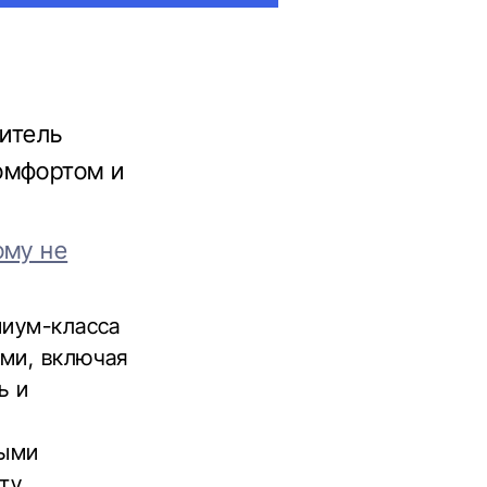
дитель
омфортом и
ому не
миум-класса
ми, включая
ь и
ными
ту.