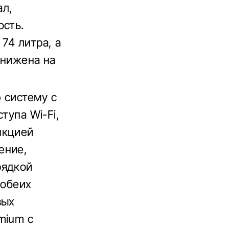
ал,
ость.
74 литра, а
снижена на
 систему с
тупа Wi-Fi,
нкцией
ение,
рядкой
 обеих
вых
mium с