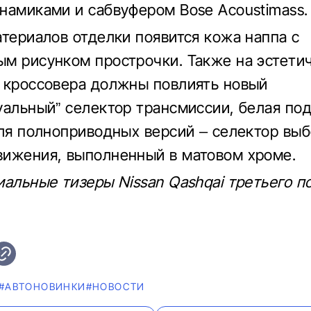
намиками и сабвуфером Bose Acoustimass.
атериалов отделки появится кожа наппа с
м рисунком прострочки. Также на эстети
 кроссовера должны повлиять новый
уальный” селектор трансмиссии, белая по
для полноприводных версий – селектор вы
ижения, выполненный в матовом хроме.
иальные тизеры Nissan Qashqai третьего п
#AВТОНОВИНКИ
#НОВОСТИ