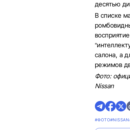
десятью ди
В списке м
ромбовидны
восприятие
“интеллект
салона, а 
режимов дв
Фото: офиц
Nissan
#ФОТО
#NISSAN