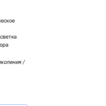
ческое
дсветка
бора
околения /