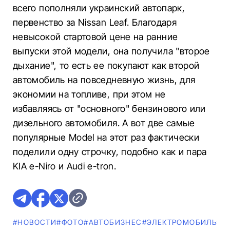
всего пополняли украинский автопарк,
первенство за Nissan Leaf. Благодаря
невысокой стартовой цене на ранние
выпуски этой модели, она получила "второе
дыхание", то есть ее покупают как второй
автомобиль на повседневную жизнь, для
экономии на топливе, при этом не
избавляясь от "основного" бензинового или
дизельного автомобиля. А вот две самые
популярные Model на этот раз фактически
поделили одну строчку, подобно как и пара
KIA e-Niro и Audi e-tron.
#НОВОСТИ
#ФОТО
#AВТОБИЗНЕС
#ЭЛЕКТРОМОБИЛЬ
#Р