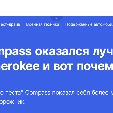
Тест-драйв
Военная техника
Подержанные автомоби
mpass оказался лу
erokee и вот поче
го теста" Compass показал себя более
орожник.