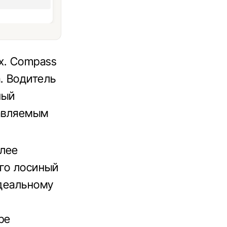
х. Compass
. Водитель
ный
равляемым
елее
его лосиный
идеальному
ре