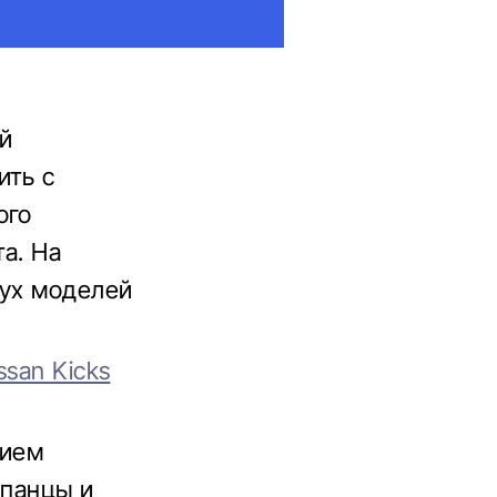
й
ить с
ого
та. На
вух моделей
san Kicks
нием
спанцы и