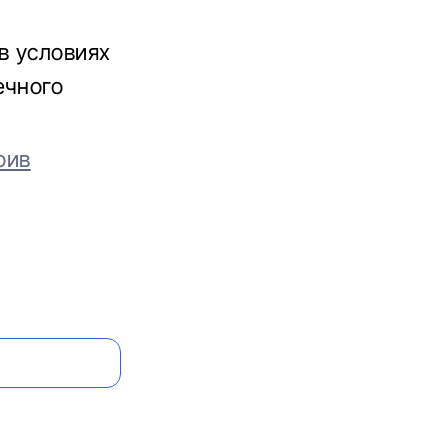
в условиях
ечного
оив