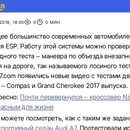
2018, 18:00
0
0 МИН
ее большинство современных автомобиле
я ESP. Работу этой системы можно провер
ного теста – маневра по объезда внезапн
 на дороге, так называемого лосиного тес
7.com появились новые видео с тестами д
 – Compas и Grand Cherokee 2017 выпуска.
ресно:
Почти перевернулся – кроссовер Nis
пасным для жизни
 можете посмотреть, как с таким же зада
спортивный седан Audi A7
. Протестовали и