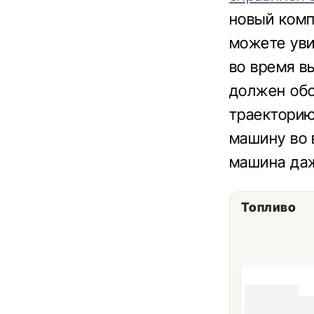
новый комп
можете уви
во время в
должен обо
траекторию
машину во 
машина даж
Топливо