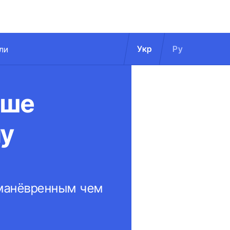
Укр
Ру
ли
чше
му
 манёвренным чем