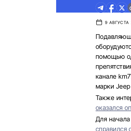
9 АВГУСТА 
Подавляющ
оборудуютс
помощью од
препятствия
канале km7
марки Jeep
Также инте
оказался о
Для начала
справился 