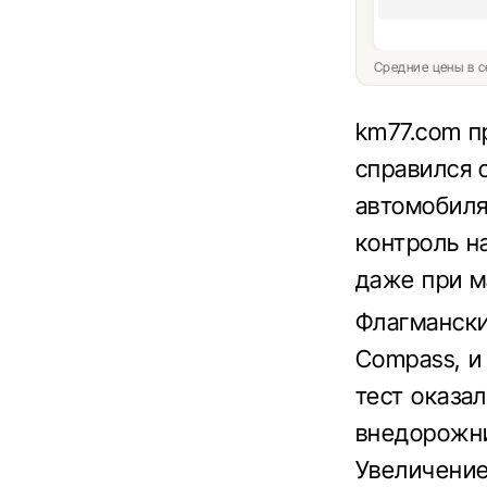
Средние цены в с
km77.com п
справился 
автомобиля
контроль н
даже при м
Флагмански
Compass, и
тест оказа
внедорожни
Увеличение