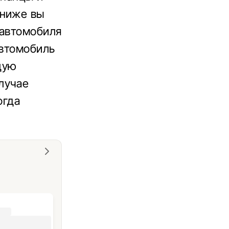
 ниже вы
 автомобиля
автомобиль
щую
лучае
огда