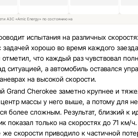
ети АЗС «Amic Energy» по состоянию на
роводит испытания на различных скоростя
с задачей хорошо во время каждого заезда
 отметил, что каждый раз чувствовал пол
ад ситуацией, а автомобиль оставался уп
аневрах на высокой скорости.
й Grand Cherokee заметно крупнее и тяж
 центр массы у него выше, а потому для н
лся более сложным. Результат, близкий к 
к показал только на скоростях до 71 км/ч.
 же скорости приводило к частичной поте