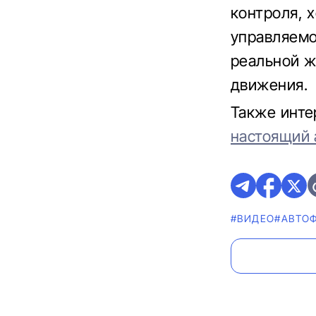
контроля, 
управляемо
реальной ж
движения.
Также инте
настоящий 
#ВИДЕО
#AВТО