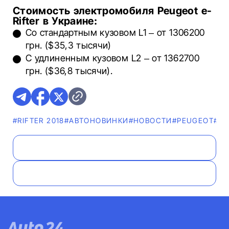
Стоимость электромобиля Peugeot e-
Rifter в Украине:
Со стандартным кузовом L1 – от 1306200
грн. ($35,3 тысячи)
С удлиненным кузовом L2 – от 1362700
грн. ($36,8 тысячи).
#RIFTER 2018
#AВТОНОВИНКИ
#НОВОСТИ
#PEUGEOT
#Ф