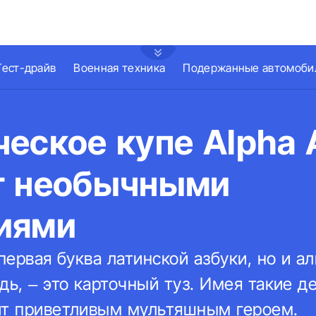
Тест-драйв
Военная техника
Подержанные автомоби
ческое купе Alpha
т необычными
иями
 первая буква латинской азбуки, но и а
дь, – это карточный туз. Имея такие д
ит приветливым мультяшным героем.