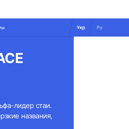
Укр
Ру
ли
 ACE
льфа-лидер стаи.
ерзкие названия,