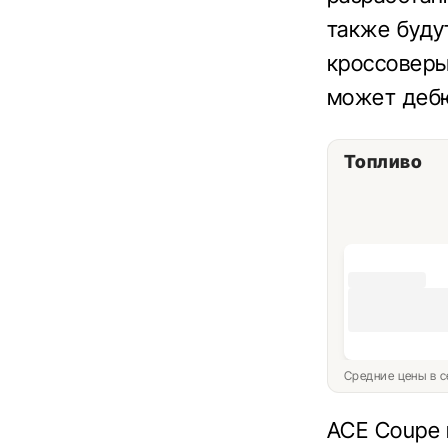
также буду
кроссоверы
может дебю
Топливо
Средние цены в с
ACE Coupe 