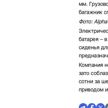
мм. Грузов
багажник с
Фото: Alpha
Электричес
батарея – 
сиденья дл
предназнач
Компания н
зато собла
сотни за ш
приводом и