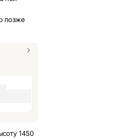
ар позже
ысоту 1450