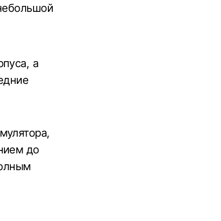
 небольшой
пуса, а
редние
мулятора,
нием до
полным