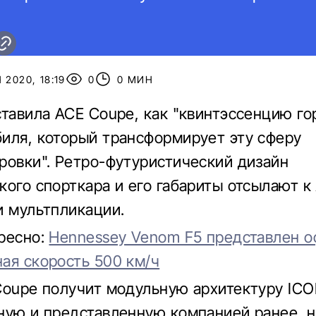
 2020, 18:19
0
0 МИН
ставила ACE Coupe, как "квинтэссенцию го
иля, который трансформирует эту сферу
ровки". Ретро-футуристический дизайн
кого спорткара и его габариты отсылают к
и мультпликации.
ресно:
Hennessey Venom F5 представлен о
ая скорость 500 км/ч
Coupe получит модульную архитектуру ICO
ную и представленную компанией ранее, н