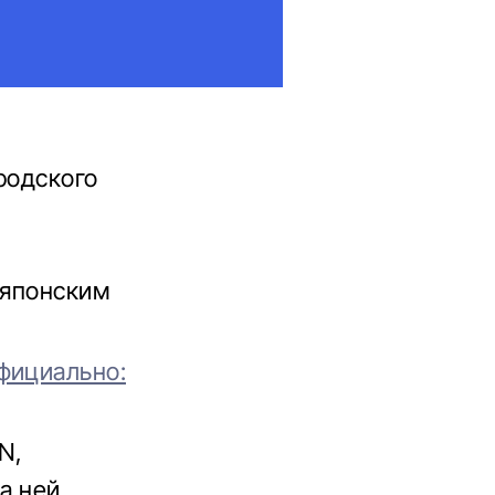
родского
 японским
фициально:
N,
а ней