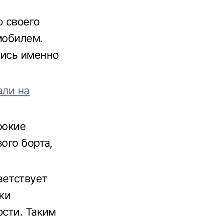
о своего
мобилем.
лись именно
али на
рокие
ого борта,
ветствует
зки
ости. Таким