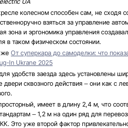
lectric UA
кресле колесном способен сам, не сходя с
бственноручно взяться за управление авто
ая зона и эргономика управления создава
ля в таком физическом состоянии.
акже
От суперкара до самоделки: что показ
ug-In Ukrane 2025
 для удобств заезда здесь установлены ши
 двери сквозного действия – они как с лев
вого.
просторный, имеет в длину 2,4 м, что соот
тандартам – 1,2 м на один ряд для перево
 КК. Это уже второй фактор привлекательн