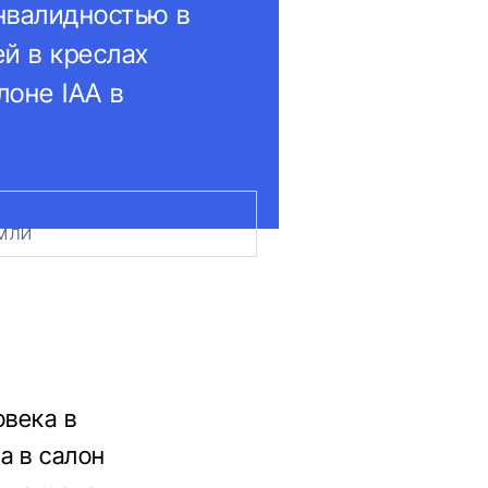
нвалидностью в
й в креслах
лоне IAA в
ЕМЛИ
овека в
а в салон