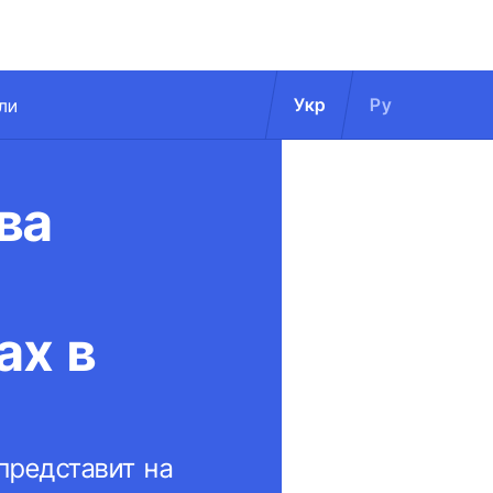
Укр
Ру
ли
ва
ах в
 представит на