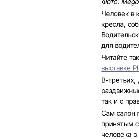
Фото: Megoe
Человек в 
кресла, со
Водительск
для водите
Читайте т
выставке Pl
В-третьих,
раздвижные
так и с пра
Сам салон 
принятым с
человека в