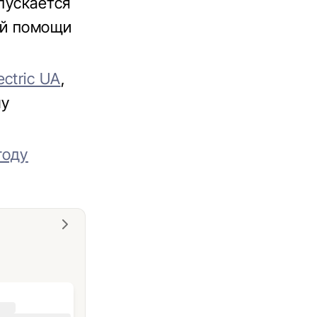
пускается
ей помощи
ctric UA
,
му
году