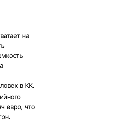
ватает на
ть
емкость
а
ловек в КК.
рийного
ч евро, что
грн.