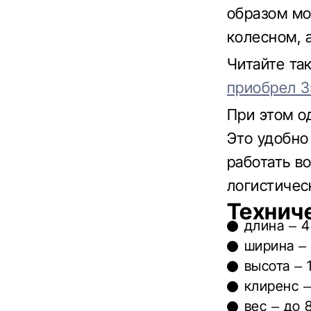
образом мо
колесном, 
Читайте т
приобрел 3
При этом о
Это удобно
работать в
логистичес
Технич
длина – 4
ширина – 
высота – 1
клиренс –
вес – до 8