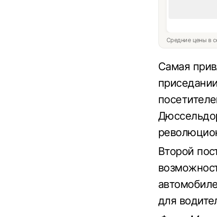
Средние цены в с
Самая прив
приседании
посетителе
Дюссельдор
революцио
Второй пос
возможност
автомобиле
для водител