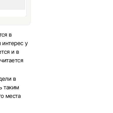
тся в
 интерес у
тся и в
читается
дели в
ь таким
го места