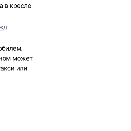
а в кресле
ужд
обилем.
сном может
такси или