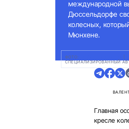
международной вы
Дюссельдорфе сво
колесных, которы
Мюнхене.
ФОТО:
MEGOELECTRIC UA
|
СПЕЦИАЛИЗИРОВАННЫЙ АВТ
ВАЛЕН
Главная ос
кресле кол