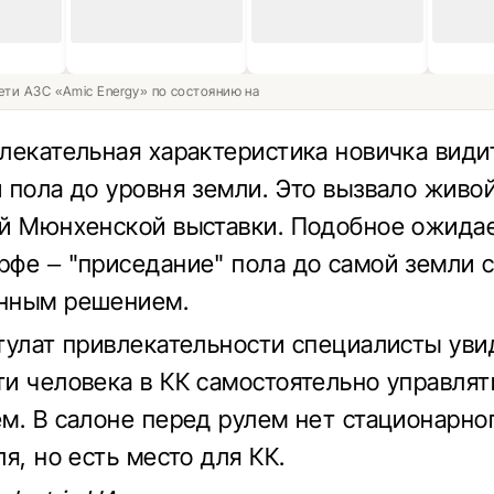
ети АЗС «Amic Energy» по состоянию на
лекательная характеристика новичка види
 пола до уровня земли. Это вызвало живой
й Мюнхенской выставки. Подобное ожидае
фе – "приседание" пола до самой земли с
нным решением.
тулат привлекательности специалисты уви
и человека в КК самостоятельно управлят
м. В салоне перед рулем нет стационарно
я, но есть место для КК.