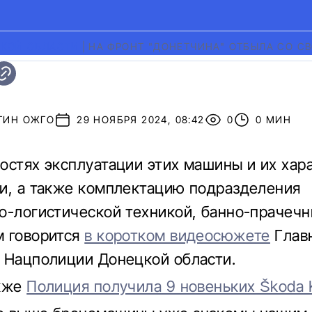
КОЙ ОБЛАСТИ
|
НА ФРОНТ "ДОНЕТЧИНА" ОТБЫЛА СО С
ТИН ОЖГО
29 НОЯБРЯ 2024, 08:42
0
0 МИН
остях эксплуатации этих машины и их хар
и, а также комплектацию подразделения
о-логистической техникой, банно-прачеч
м говорится
в коротком видеосюжете
Глав
 Нацполиции Донецкой области.
акже
Полиция получила 9 новеньких Škoda 