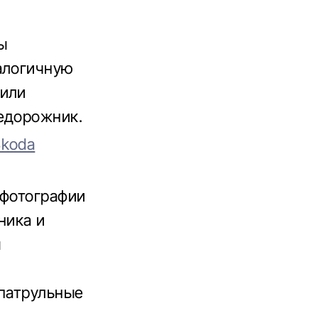
ы
алогичную
чили
едорожник.
Skoda
 фотографии
ника и
м
 патрульные