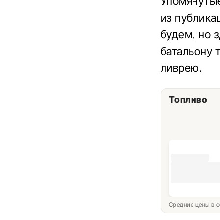
Упомянуты
из публика
будем, но 
батальону 
ливрею.
Топливо
Средние цены в с