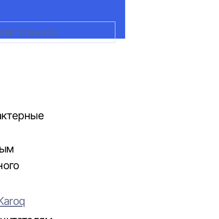
ВОЕЙ ТЕХНИКОЙ
актерные
ным
ного
Karoq