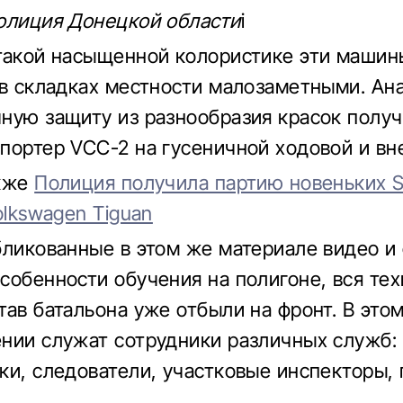
олиция Донецкой области
і
такой насыщенной колористике эти машин
 в складках местности малозаметными. Ан
ную защиту из разнообразия красок полу
портер VCC-2 на гусеничной ходовой и вн
акже
Полиция получила партию новеньких 
olkswagen Tiguan
бликованные в этом же материале видео и
собенности обучения на полигоне, вся тех
тав батальона уже отбыли на фронт. В это
нии служат сотрудники различных служб:
ки, следователи, участковые инспекторы,