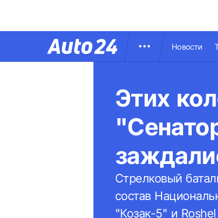
Новости
Этих кол
"Сенато
заждали
Стрелковый батал
состав Националь
"Козак-5" и Roshel