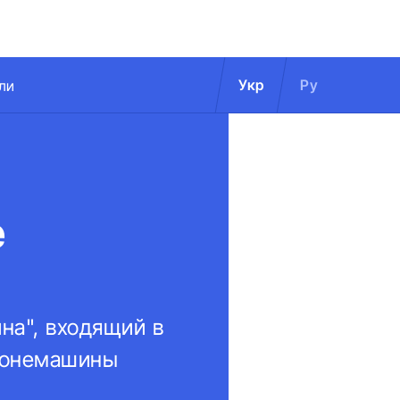
Укр
Ру
ли
е
на", входящий в
бронемашины