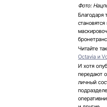
Фото: Нацп
Благодаря 
становятся
маскировоч
бронетранс
Читайте т
Octavia и V
И хотя опу
передают о
личный сос
подразделе
оперативни
и другие.