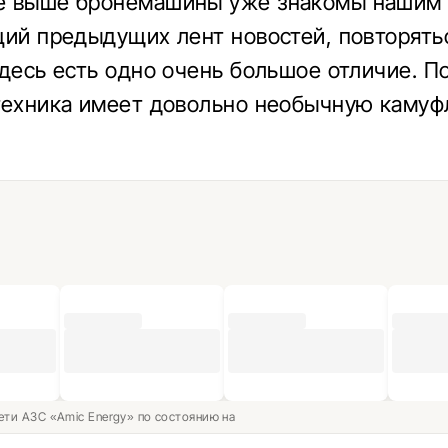
е выше бронемашины уже знакомы нашим 
ций предыдущих лент новостей, повторять
здесь есть одно очень большое отличие. П
техника имеет довольно необычную каму
ети АЗС «Amic Energy» по состоянию на