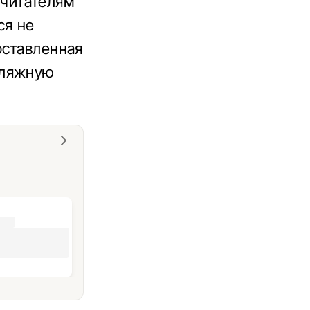
читателям
ся не
оставленная
фляжную