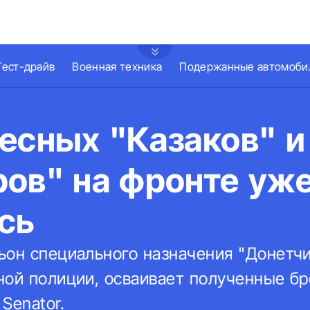
Тест-драйв
Военная техника
Подержанные автомоби
есных "Казаков" и
ров" на фронте уж
сь
ьон специального назначения "Донетчи
ной полиции, осваивает полученные 
 Senator.