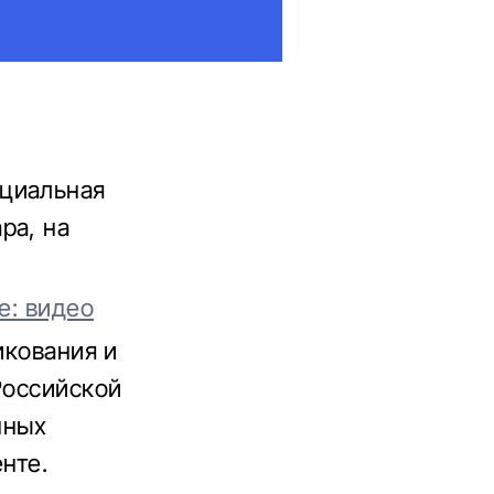
ециальная
ра, на
е: видео
икования и
Российской
нных
нте.