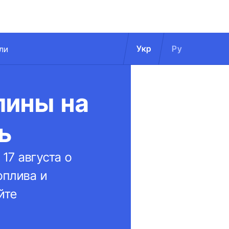
Укр
Ру
ли
лины на
ь
17 августа о
оплива и
йте