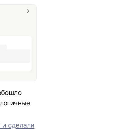
 обошло
алогичные
 и сделали