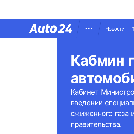
Новости
Кабмин 
автомоби
Кабинет Министро
введении специал
сжиженного газа и
правительства.