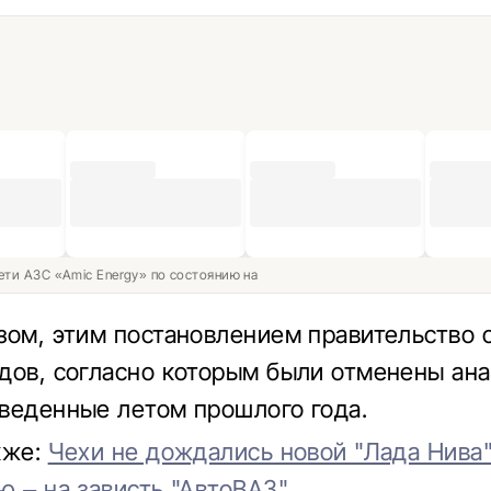
ети АЗС «Amic Energy» по состоянию на
зом, этим постановлением правительство
дов, согласно которым были отменены ан
веденные летом прошлого года.
кже:
Чехи не дождались новой "Лада Нива"
ю – на зависть "АвтоВАЗ"