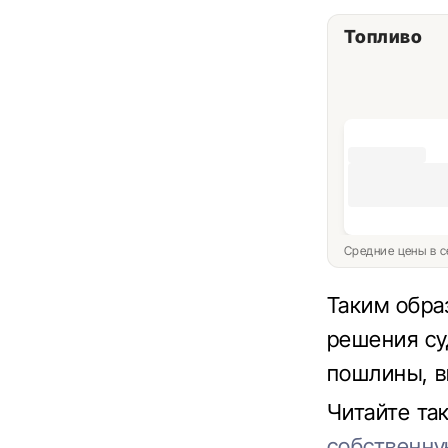
Топливо
Средние цены в с
Таким обра
решения су
пошлины, в
Читайте та
собственну