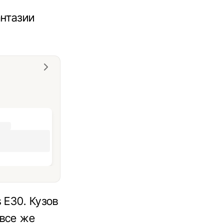
антазии
 E30. Кузов
 все же