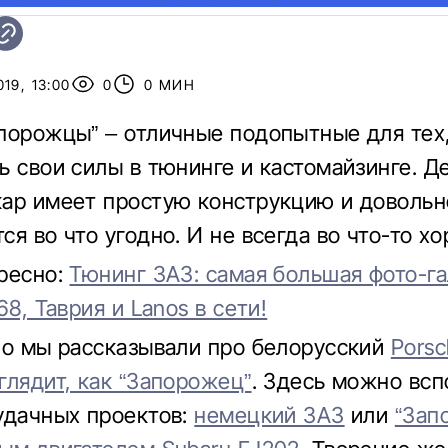
19, 13:00
0
0 МИН
порожцы” – отличные подопытные для тех,
ь свои силы в тюнинге и кастомайзинге. 
ар имеет простую конструкцию и довольн
я во что угодно. И не всегда во что-то х
ресно:
Тюнинг ЗАЗ: самая большая фото-г
68, Таврия и Lanos в сети!
но мы рассказывали про белорусский
Porsc
глядит, как “Запорожец”
. Здесь можно вс
удачных проектов:
немецкий ЗАЗ
или
“Зап