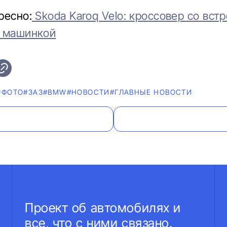
ресно:
Skoda Karoq Velo: кроссовер со вст
й машинкой
#ФОТО
#ЗАЗ
#BMW
#НОВОСТИ
#ГЛАВНЫЕ НОВОСТИ
Проект об автомобилях и
все, что с ними связано.