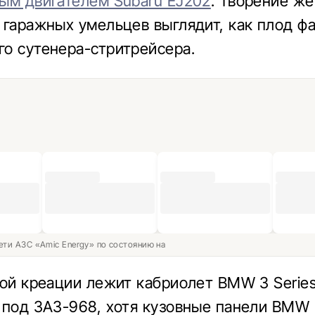
ым двигателем Subaru EJ202
. Творение же
 гаражных умельцев выглядит, как плод ф
о сутенера-стритрейсера.
ети АЗС «Amic Energy» по состоянию на
той креации лежит кабриолет BMW 3 Series
 под ЗАЗ-968, хотя кузовные панели BMW