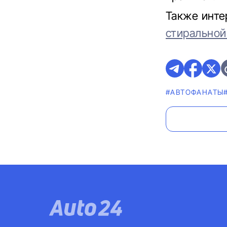
Также инте
стирально
#AВТОФАНАТЫ