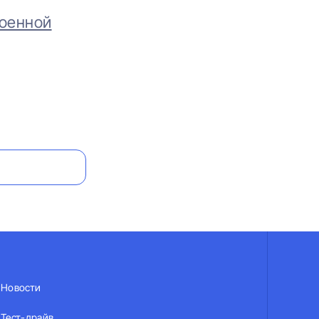
роенной
Новости
Тест-драйв