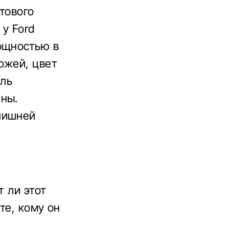
тового
 у Ford
ощностью в
ожей, цвет
иль
ины.
лишней
т ли этот
те, кому он