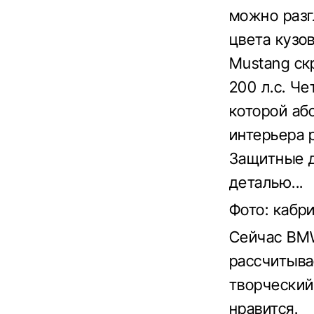
можно разг
цвета кузов
Mustang ск
200 л.с. Ч
которой аб
интерьера 
Защитные д
деталью...
Фото: каб
Сейчас BMW
рассчитывае
творческий
нравится.