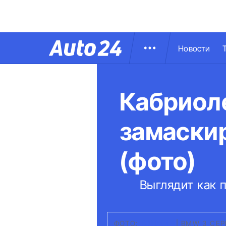
Новости
Кабриол
замаски
(фото)
Выглядит как п
ФОТО:
ТОПЖИР
|
BMW 3 СЕР