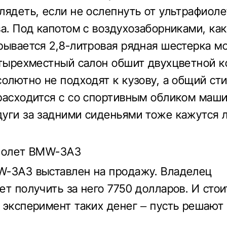
лядеть, если не ослепнуть от ультрафиоле
а. Под капотом с воздухозаборниками, как
рывается 2,8-литровая рядная шестерка м
етырехместный салон обшит двухцветной к
солютно не подходят к кузову, а общий ст
расходится с со спортивным обликом маш
уги за задними сиденьями тоже кажутся 
риолет BMW-ЗАЗ
-ЗАЗ выставлен на продажу. Владелец
т получить за него 7750 долларов. И стои
 эксперимент таких денег – пусть решают 