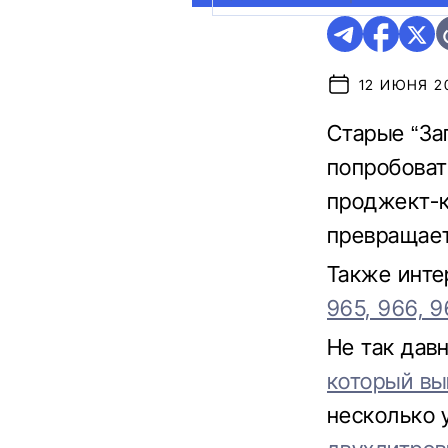
12 ИЮНЯ 20
Старые “За
попробоват
проджект-к
превращаетс
Также инте
965, 966, 9
Не так дав
который вы
несколько 