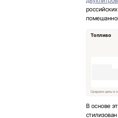
двухлитров
российских
помешанног
Топливо
Средние цены в с
В основе э
стилизован