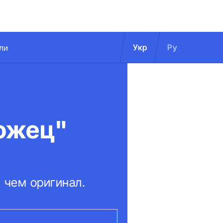
Укр
Ру
ли
ожец"
, чем оригинал.