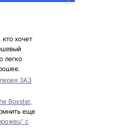
 кто хочет
Дешевый
о легко
орошее.
алерея ЗАЗ
he Boxster,
помнить еще
орожец” с