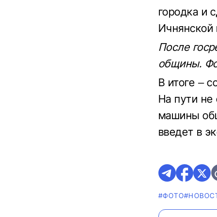
городка и 
Ичнянской 
После госр
общины. Фо
В итоге – 
На пути не
машины общ
введет в э
#ФОТО
#НОВОС