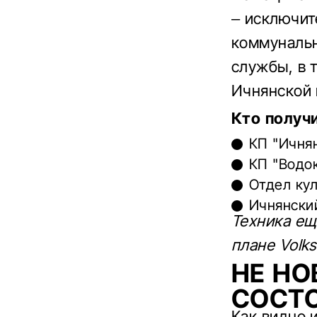
– исключит
коммунальн
службы, в 
Ичнянской 
Кто получ
КП "Ичня
КП "Водо
Отдел кул
Ичнянский
Техника ещ
плане Volk
НЕ НО
СОСТ
Как видно 