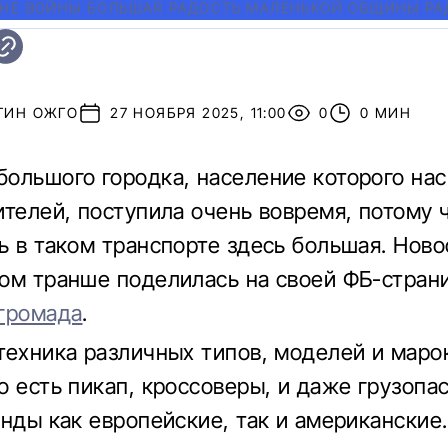
НЕ ВОЙНЫ БОЛЬШАЯ РАДОСТЬ МАЛЕНЬКОЙ ОБЩИНЫ РА
ТИН ОЖГО
27 НОЯБРЯ 2025, 11:00
0
0 МИН
ольшого городка, население которого на
ителей, поступила очень вовремя, потому 
ь в таком транспорте здесь большая. Ново
ом транше поделилась на своей ФБ-стран
громада
.
техника различных типов, моделей и маро
о есть пикап, кроссоверы, и даже грузоп
енды как европейские, так и американские.