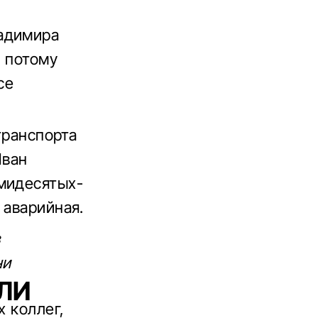
ладимира
, потому
се
транспорта
Иван
ьмидесятых-
 аварийная.
в
ни
ЛИ
х коллег,