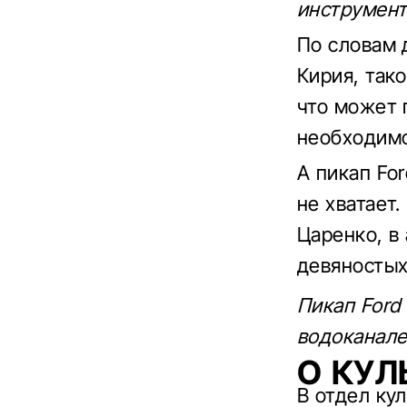
инструмент
По словам 
Кирия, так
что может 
необходимо
А пикап For
не хватает
Царенко, в
девяностых
Пикап Ford
водоканале
О КУЛ
В отдел кул