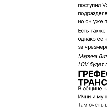
поступил V
подразделе
но он уже 
Есть также
однако ее 
за чрезмер
Марина Вит
LCV будет 
ГРЕФ
ТРАН
В общине н
Ични и мун
Там очень 