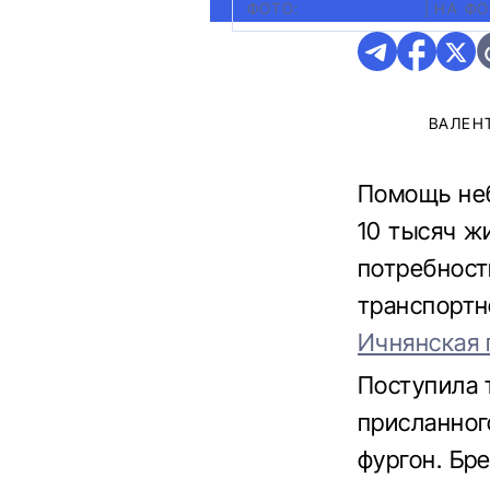
ФОТО:
МЭРИЯ ИЧНИ
|
НА ФО
ВАЛЕН
Помощь неб
10 тысяч ж
потребност
транспортн
Ичнянская 
Поступила 
присланног
фургон. Бр