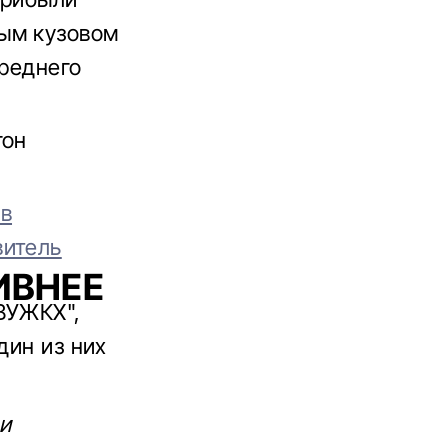
ым кузовом
среднего
гон
 в
витель
ИВНЕЕ
ВУЖКХ",
дин из них
 и