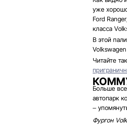
уже хорошо
Ford Range
класса Volk
В этой пал
Volkswagen 
Читайте т
приграничн
КОММУ
Больше все
автопарк к
– упомянут
Фургон Volk