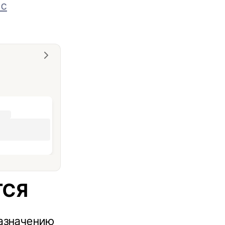
 с
ТСЯ
назначению