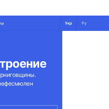
Укр
Ру
ли
троение
ерниговщины.
Грефесмюлен