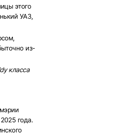
ницы этого
нький УАЗ,
рсом,
быточно из-
dy класса
 мэрии
2025 года.
инского