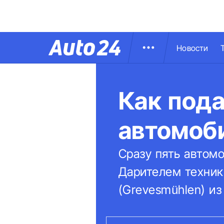
Новости
Как под
автомоб
Сразу пять автом
Дарителем техник
(Grevesmühlen) и