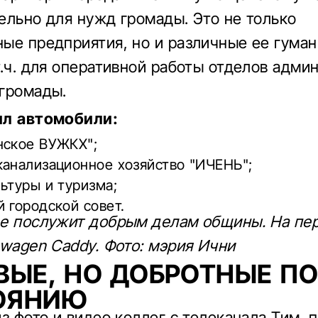
ельно для нужд громады. Это не только
ые предприятия, но и различные ее гума
т.ч. для оперативной работы отделов адми
громады.
ил автомобили:
нское ВУЖКХ";
канализационное хозяйство "ИЧЕНЬ";
ьтуры и туризма;
 городской совет.
е послужит добрым делам общины. На пе
swagen Caddy. Фото: мэрия Ични
ВЫЕ, НО ДОБРОТНЫЕ ПО
ОЯНИЮ
из фото и видео коллег с телеканала Тим, 