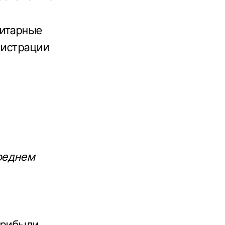
нитарные
нистрации
реднем
прибыли