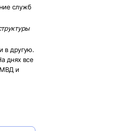
ение служб
структуры
и в другую.
На днях все
 МВД и