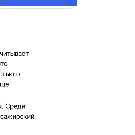
ДУЕТ
считывает
что
стью о
ице
к. Среди
ассажирский