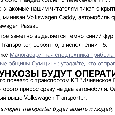
 знакомые нашим читателям пикап с крыт
r, минивэн Volkswagen Caddy, автомобиль 
swagen Passat.
итре заметно выделяется темно-синий фур
Transporter, вероятно, в исполнении Т5.
акже
Малогабаритная спецтехника прибыла
ые общины Сумщины: угадайте, кто отпра
НХОЗЫ БУДУТ ОПЕРАТ
го повезло с транспортом КП "Ичнянское 
оторого прирос сразу на два автомобиля. О
ый выше Volkswagen Transporter.
swagen Transporter будет возить и людей,