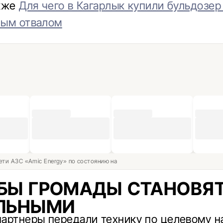
акже
Для чего в Кагарлык купили бульдозер
ным отвалом
ети АЗС «Amic Energy» по состоянию на
БЫ ГРОМАДЫ СТАНОВЯ
ЛЬНЫМИ
артнеры передали технику по целевому 