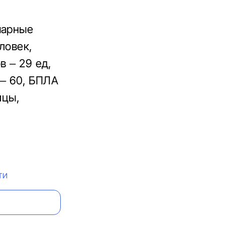
марные
ловек,
в – 29 ед,
 – 60, БПЛА
ицы,
ТИ