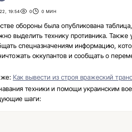
22, 19:54
0
0 МИН
стве обороны была опубликована таблица,
жно выделить технику противника. Также 
бщать спецназначениям информацию, кото
ничтожать оккупантов и сообщать о пере
кже:
Как вывести из строя вражеский тран
навания техники и помощи украинским во
дующие шаги: