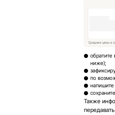
Средние цены в с
обратите 
ниже);
зафиксир
по возмож
напишите
сохраните
Также инф
передавать