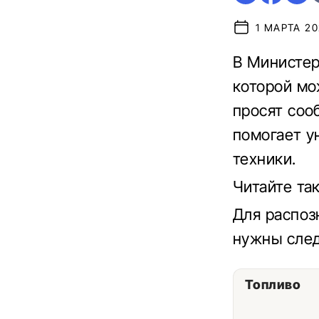
1 МАРТА 20
В Министер
которой мо
просят соо
помогает у
техники.
Читайте та
Для распоз
нужны сле
Топливо