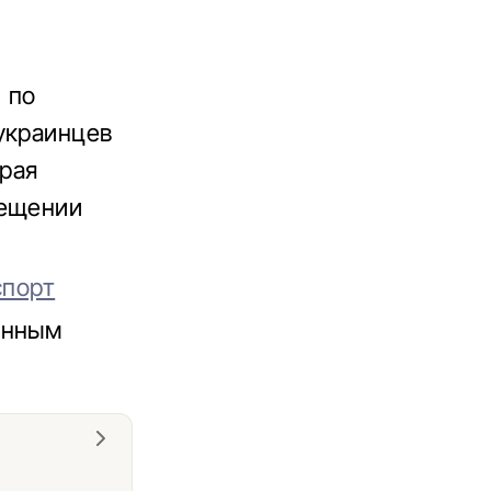
 по
украинцев
рая
мещении
спорт
енным