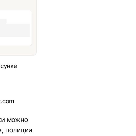
исунке
t.com
.
ки можно
е, полиции