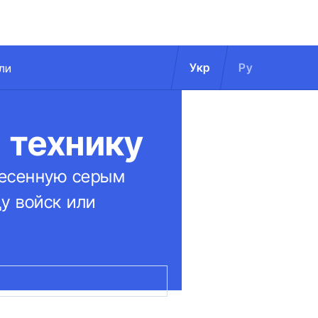
Укр
Ру
ли
 технику
несенную серым
у войск или