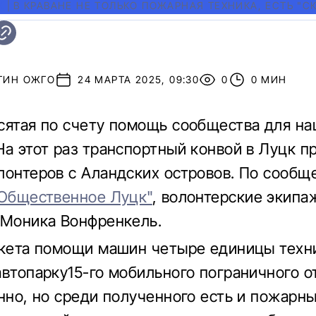
К
|
В КРАВАНЕ НЕ ТОЛЬКО ПОЖАРНАЯ ТЕХНИКА, ЕСТЬ "С
ТИН ОЖГО
24 МАРТА 2025, 09:30
0
0 МИН
сятая по счету помощь сообщества для н
На этот раз транспортный конвой в Луцк п
лонтеров с Аландских островов. По сооб
Общественное Луцк"
, волонтерские экипа
 Моника Вонфренкель.
акета помощи машин четыре единицы техн
автопарку15-го мобильного пограничного о
анно, но среди полученного есть и пожарн