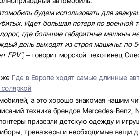
полноприводный автомобиль.
втомобиль будем использовать для эвакуа
убитых. Идет большая потеря по военной т
 дорог, где большие габаритные машины н
аждый день выходят из строя машины: по 5-
ят FPV",
– говорит морской пехотинец Оле
акже
Где в Европе ходят самые длинные ав
 соляркой
мобилей, а это хорошо знакомая нашим чи
исаний техника брендов Mercedes-Benz, Ni
олонтеры привезли детскую одежду и игру
иборы, тренажеры и необходимые вещи д