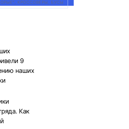
КОРЫЕ", КРОССОВЕРЫ, БУСЫ
аших
ривели 9
щению наших
жи
ики
тряда. Как
ый