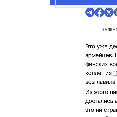
ФОТО:
ОБЩЕСТВЕННОЕ ЛУЦ
ВАЛЕН
Это уже де
армейцев. 
финских во
коллег из
"
возглавила
Из этого п
достались 
это ни стр