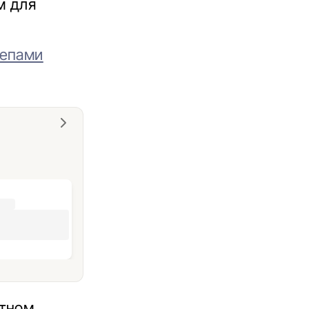
м для
цепами
отном