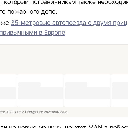
, который пограничникам также необходи
го пожарного депо.
акже
35-метровые автопоезда с двумя при
 привычными в Европе
ети АЗС «Amic Energy» по состоянию на
ли не новую машину, но этот MAN в добр