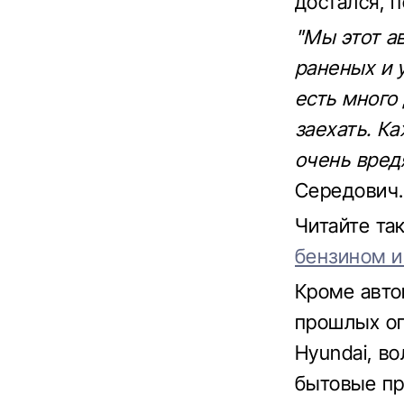
достался, 
"Мы этот а
раненых и 
есть много
заехать. К
очень вред
Середович.
Читайте т
бензином и
Кроме авто
прошлых оп
Hyundai, в
бытовые пр