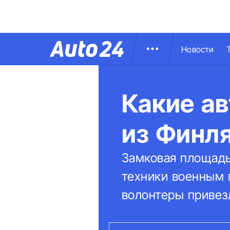
Новости
Какие ав
из Финл
Замковая площадь
техники военным 
волонтеры привез