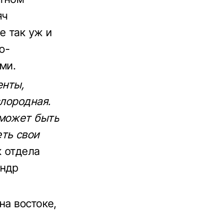
яч
е так уж и
о-
ми.
енты,
слородная.
 может быть
ть свои
к отдела
андр
на востоке,