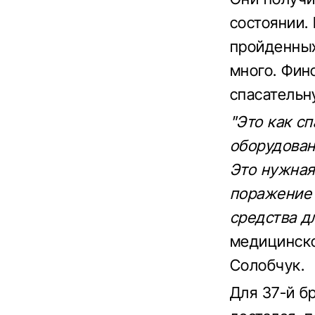
состоянии.
пройденных
много. Фин
спасательн
"Это как с
оборудован
Это нужная
поражение 
средства д
медицинско
Солобчук.
Для 37-й б