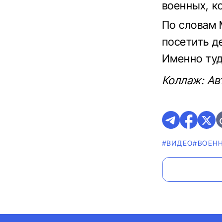
военных, к
По словам 
посетить д
Именно туд
Коллаж: Ав
#ВИДЕО
#ВОЕН