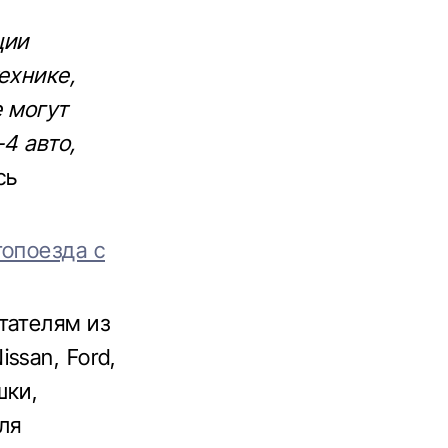
ции
ехнике,
е могут
4 авто,
сь
топоезда с
тателям из
ssan, Ford,
шки,
ля