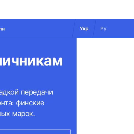
Укр
Ру
ли
ничникам
щадкой передачи
нта: финские
ных марок.