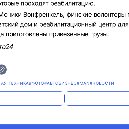
оторые проходят реабилитацию.
Моники Вонфренкель, финские волонтеры
етский дом и реабилитационный центр для
а приготовлены привезенные грузы.
то24
НАЯ ТЕХНИКА
#ФОТО
#AВТОБИЗНЕС
#MAN
#НОВОСТИ