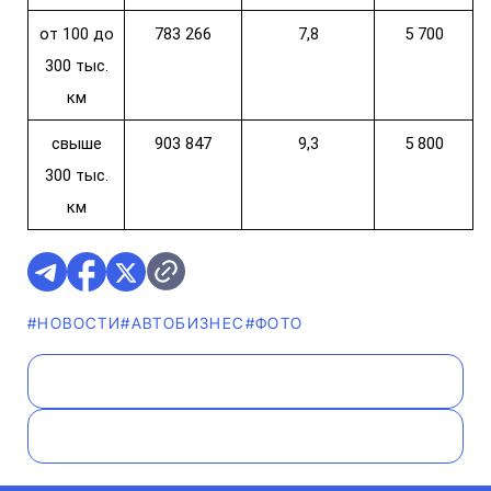
от 100 до
783 266
7,8
5 700
300 тыс.
км
свыше
903 847
9,3
5 800
300 тыс.
км
#НОВОСТИ
#AВТОБИЗНЕС
#ФОТО