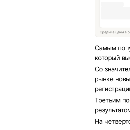
Средние цены в с
Самым попу
который вы
Со значите
рынке новых
регистраци
Третьим по
результато
На четверто