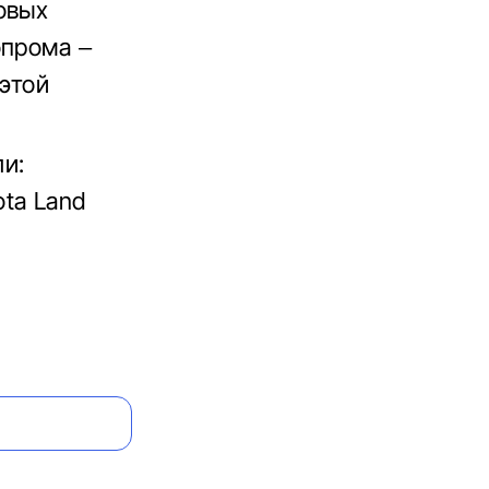
овых
опрома –
 этой
и:
ota Land