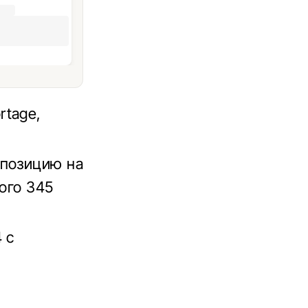
rtage,
 позицию на
рого 345
 с