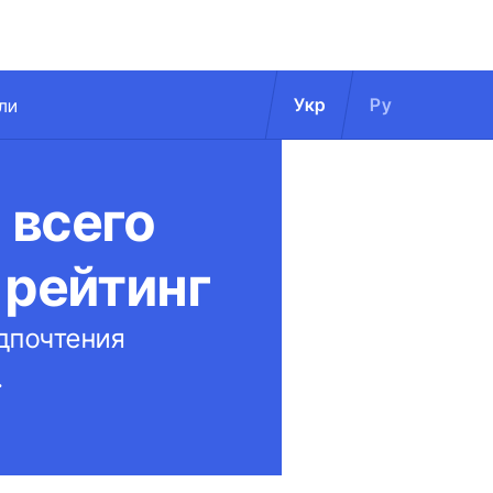
Укр
Ру
ли
 всего
 рейтинг
дпочтения
.