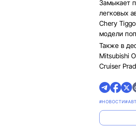
Замыкает п
легковых а
Chery Tigg
модели поп
Также в де
Mitsubishi 
Cruiser Pra
#НОВОСТИ
#AВ