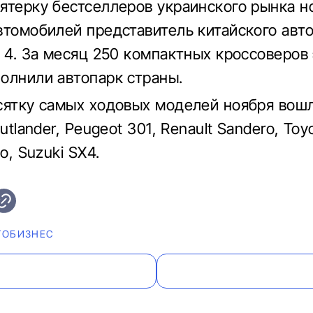
ятерку бестселлеров украинского рынка н
втомобилей представитель китайского авт
o 4. За месяц 250 компактных кроссоверов
олнили автопарк страны.
сятку самых ходовых моделей ноября вошл
Outlander, Peugeot 301, Renault Sandero, Toy
do, Suzuki SX4.
ТОБИЗНЕС