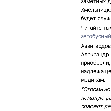
заметных д
Хмельницко
будет служ
Читайте т
автобусный
Авангардов
Александр 
приобрели,
надлежащее
медикам.
"Огромную 
немалую ра
спасают дес