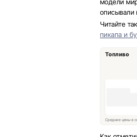
модели мир
описывали 
Читайте т
пикапа и б
Топливо
Средние цены в с
Как отмети