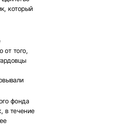
ик, который
е
 от того,
нгардовцы
з
овывали
ого фонда
к, в течение
лее