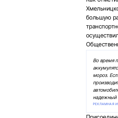
Хмельницк
большую ра
транспортн
осуществил
Общественн
Во время 
аккумулято
мороз. Есл
производи
автомобил
надежный с
РЕКЛАМНАЯ 
Присоедини