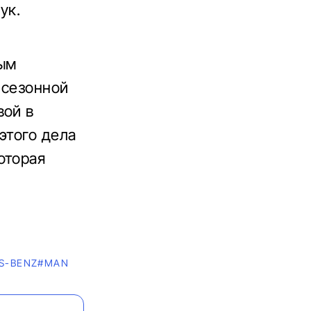
ук.
рым
 сезонной
вой в
этого дела
оторая
S-BENZ
#MAN