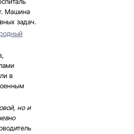
оспиталь
r. Машина
вных задач.
ародный
в,
илами
ли в
военным
вой, но и
невно
оводитель