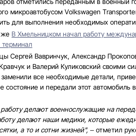
аров отметились переданным в военный г
го микроавтобусом Volkswagen Transporte
ить для выполнения необходимых операти
акже
В Хмельницком начал работу междун
 терминал
цы Сергей Вавринчук, Александр Прокопо
Кравчук и Валерий Куликовский своими с
 заменили все необходимые детали, приве
 состояние и передали этот автомобиль 
работу делают военнослужащие на передо
боту делают наши медики, которые ежед
ятки, а то и сотни жизней",
– отметил рук