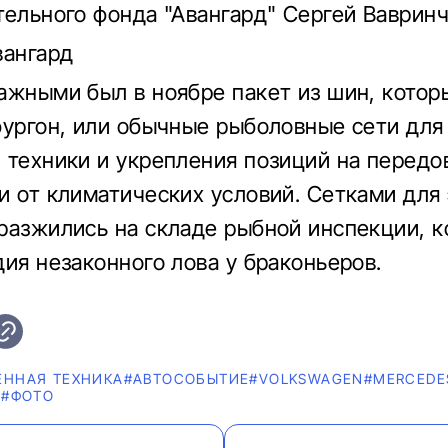
тельного фонда "Авангард" Сергей Вавринч
вангард
ажными был в ноябре пакет из шин, кото
фургон, или обычные рыболовные сети для
 техники и укрепления позиций на передо
и от климатических условий. Сетками для 
разжились на складе рыбной инспекции, к
дия незаконного лова у браконьеров.
ЕННАЯ ТЕХНИКА
#АВТОСОБЫТИЕ
#VOLKSWAGEN
#MERCEDE
N
#ФОТО