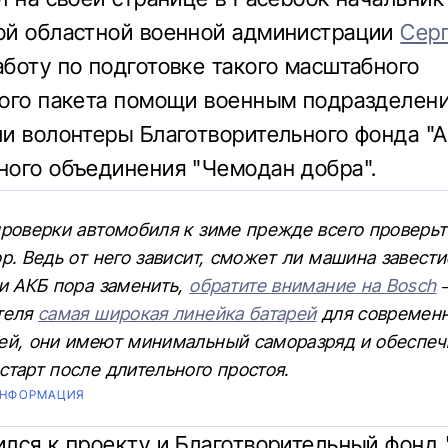
ой областной военной администрации
Сер
боту по подготовке такого масштабного
ого пакета помощи военным подразделен
и волонтеры Благотворительного фонда "А
ого объединения "Чемодан добра".
проверки автомобиля к зиме прежде всего проверьт
р. Ведь от него зависит, сможет ли машина завест
и АКБ пора заменить,
обратите внимание на Bosch
–
теля
самая широкая линейка батарей
для современ
ей, они имеют минимальный саморазряд и обеспе
тарт после длительного простоя.
ИНФОРМАЦИЯ
лся к проекту и Благотворительный фонд 