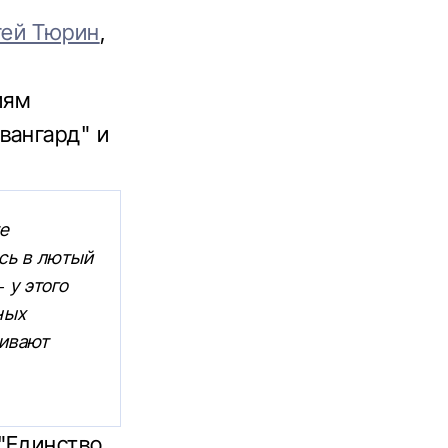
гей Тюрин
,
иям
вангард" и
е
ись в лютый
 у этого
ных
чивают
"Единство