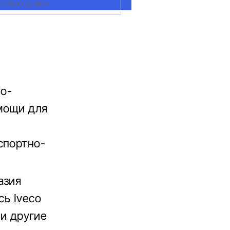
 НЕОБХОДИМА
о-
мощи для
спортно-
азия
сь Iveco
 и другие