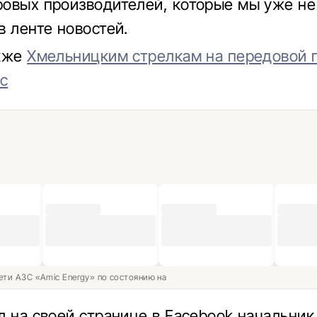
овых производителей, которые мы уже не
в ленте новостей.
акже
Хмельницким стрелкам на передовой 
ус
ети АЗС «Amic Energy» по состоянию на
л на своей странице в Facebook начальник