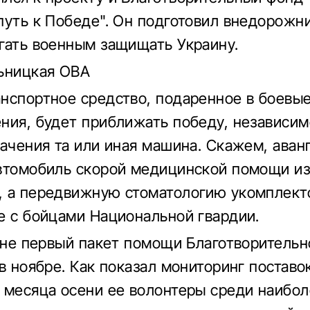
путь к Победе". Он подготовил внедорожн
гать военным защищать Украину.
ьницкая ОВА
нспортное средство, подаренное в боевы
ния, будет приближать победу, независимо
начения та или иная машина. Скажем, ава
втомобиль скорой медицинской помощи и
 а передвижную стоматологию укомплект
е с бойцами Национальной гвардии.
о не первый пакет помощи Благотворительн
в ноябре. Как показал мониторинг поставо
 месяца осени ее волонтеры среди наибо