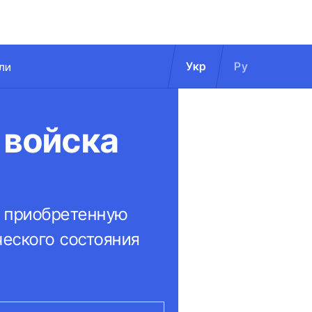
Укр
Ру
ли
 войска
, приобретенную
еского состояния