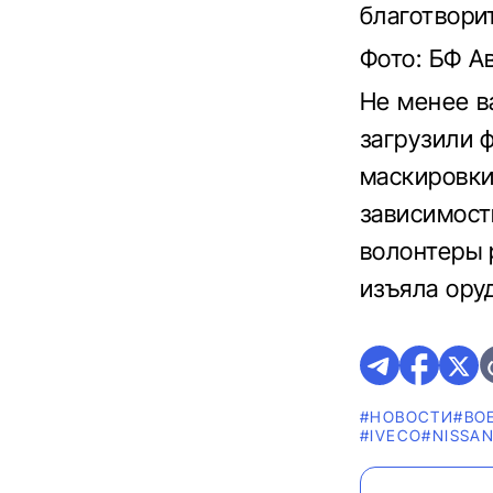
благотвори
Фото: БФ А
Не менее в
загрузили 
маскировки
зависимост
волонтеры 
изъяла ору
#НОВОСТИ
#ВО
#IVECO
#NISSA