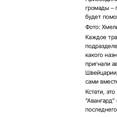
громады – 
будет помо
Фото: Хмел
Каждое тра
подразделе
какого наз
пригнали а
Швейцарии,
сами вмест
Кстати, эт
"Авангард" 
последнего