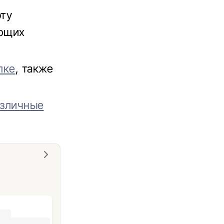
рту
ающих
лке
, также
азличные