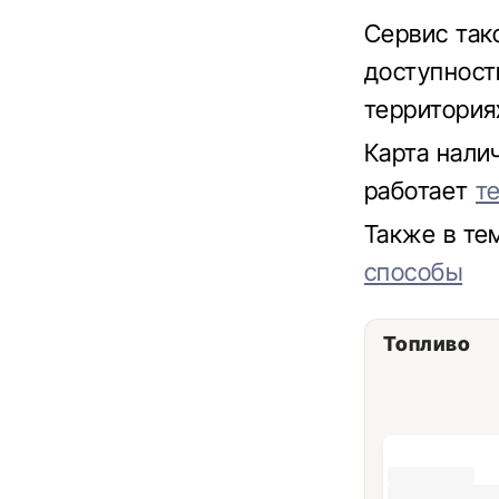
Сервис так
доступност
территориях
Карта нали
работает
т
Также в те
способы
Топливо