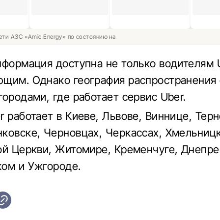
ети АЗС «Amic Energy» по состоянию на
нформация доступна не только водителям U
щим. Однако география распространения 
городами, где работает сервис Uber.
r работает в Киеве, Львове, Виннице, Тер
ковске, Черновцах, Черкассах, Хмельницк
ой Церкви, Житомире, Кременчуге, Днепре
ом и Ужгороде.