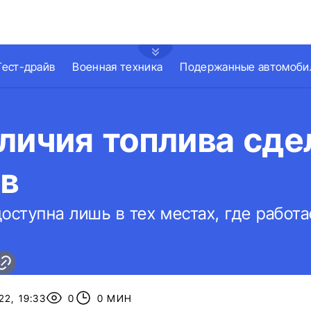
Тест-драйв
Военная техника
Подержанные автомоби
личия топлива сде
ов
оступна лишь в тех местах, где работа
2, 19:33
0
0 МИН