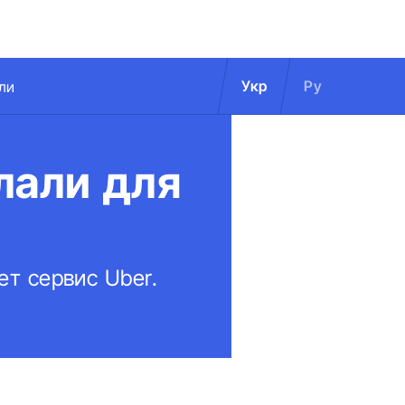
Укр
Ру
ли
лали для
ет сервис Uber.