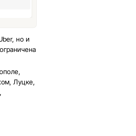
ber, но и
ограничена
нополе,
ом, Луцке,
,