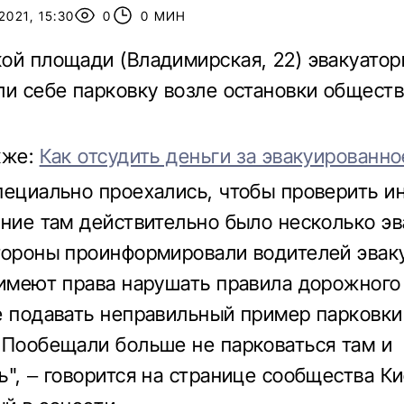
2021, 15:30
0
0 МИН
ой площади (Владимирская, 22) эвакуато
ли себе парковку возле остановки общест
.
кже:
Как отсудить деньги за эвакуированно
пециально проехались, чтобы проверить 
ение там действительно было несколько эв
тороны проинформировали водителей эвак
 имеют права нарушать правила дорожного
е подавать неправильный пример парковки
 Пообещали больше не парковаться там и
ь", – говорится на странице сообщества К