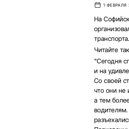
1 ФЕВРАЛЯ 
На Софийск
организова
транспорта
Читайте та
"Сегодня с
и на удивл
Со своей с
что они не
а тем боле
водителям.
разъехалис