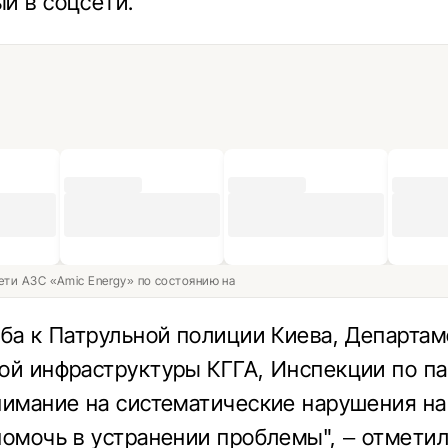
й в соцсети.
ети АЗС «Amic Energy» по состоянию на
ьба к Патрульной полиции Киева, Департам
ой инфраструктуры КГГА, Инспекции по п
нимание на систематические нарушения на
помочь в устранении проблемы", – отметил