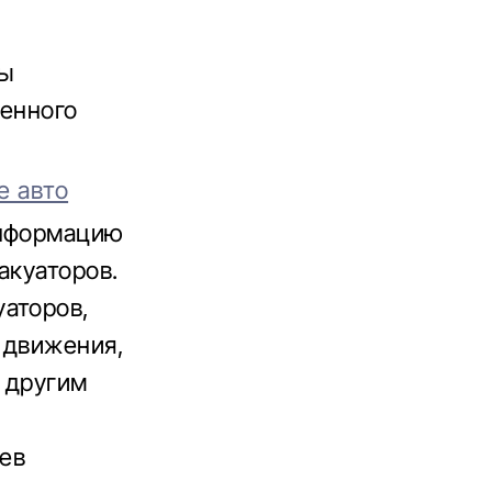
ры
венного
е авто
информацию
акуаторов.
уаторов,
 движения,
 другим
иев