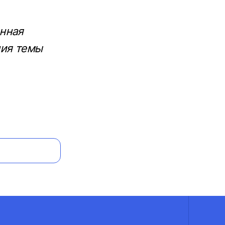
нная
ния темы