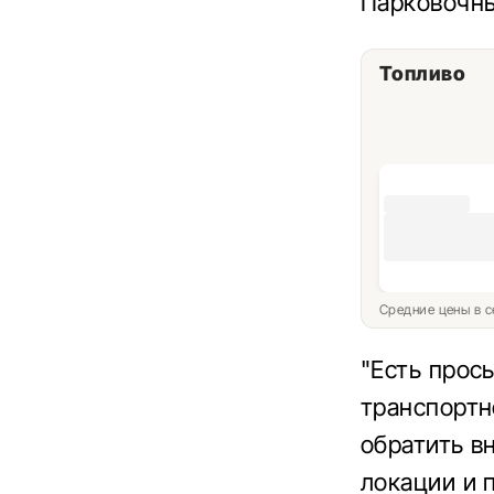
Парковочны
Топливо
Средние цены в с
"Есть прос
транспортн
обратить в
локации и 