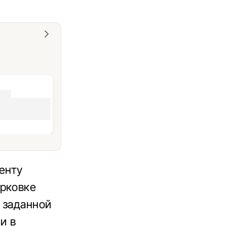
енту
арковке
 заданной
и в