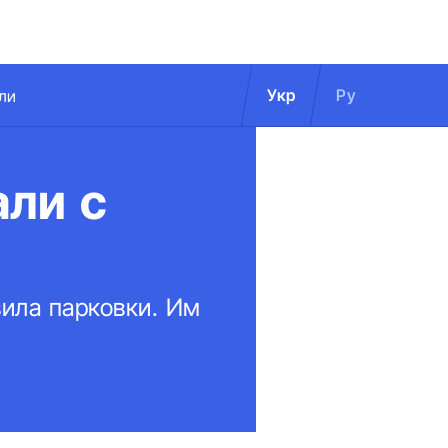
Укр
Ру
ли
али с
ила парковки. Им