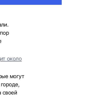
али.
 пор
е
ит около
рые могут
 городе,
а своей