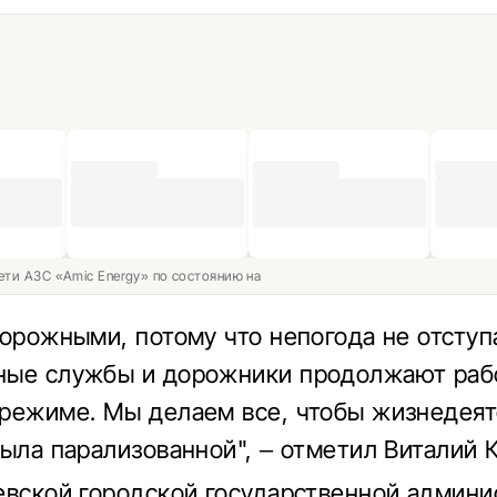
ети АЗС «Amic Energy» по состоянию на
торожными, потому что непогода не отступ
ые службы и дорожники продолжают рабо
режиме. Мы делаем все, чтобы жизнедеят
была парализованной", – отметил Виталий 
евской городской государственной админи