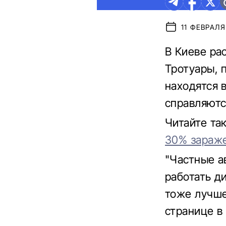
11 ФЕВРАЛЯ 
В Киеве ра
Тротуары, 
находятся 
справляютс
Читайте та
30% зараже
"Частные а
работать д
тоже лучше
странице в