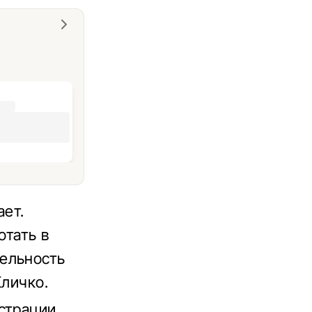
ает.
тать в
ельность
Кличко.
страции