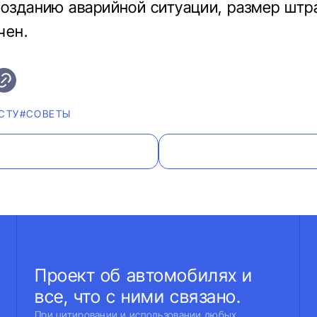
созданию аварийной ситуации, размер шт
чен.
СТУ
#СОВЕТЫ
Проект об автомобилях и
все, что с ними связано.
При цитировании и использовании любых