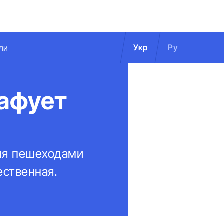
Укр
Ру
ли
рафует
ия пешеходами
ественная.