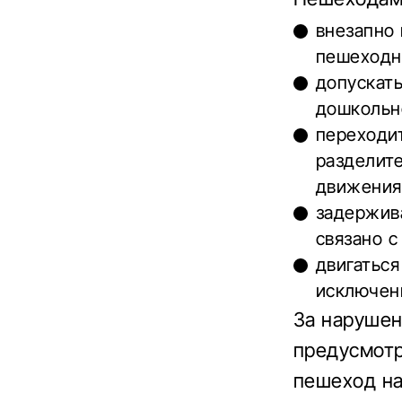
внезапно 
пешеходн
допускать
дошкольно
переходит
разделите
движения 
задержива
связано 
двигаться
исключен
За наруше
предусмот
пешеход на