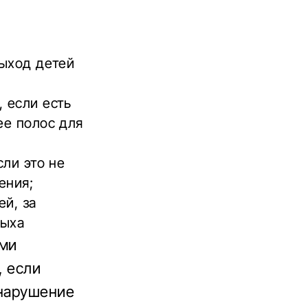
выход детей
 если есть
ее полос для
сли это не
ения;
ей, за
дыха
ами
, если
 нарушение