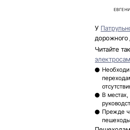
ЕВГЕН
У
Патрульн
дорожного 
Читайте та
электросам
Необходи
переходам
отсутстви
В местах
руководст
Прежде ч
пешеходы 
Пешеходам