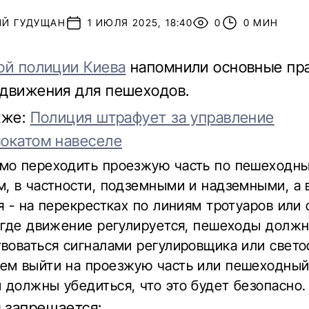
ИЙ ГУДУЩАН
1 ИЮЛЯ 2025, 18:40
0
0 МИН
ой полиции Киева
напомнили основные пр
движения для пешеходов.
кже:
Полиция штрафует за управление
окатом навеселе
мо переходить проезжую часть по пешеходн
, в частности, подземными и надземными, а 
я - на перекрестках по линиям тротуаров или 
, где движение регулируется, пешеходы долж
воваться сигналами регулировщика или свето
ем выйти на проезжую часть или пешеходный
должны убедиться, что это будет безопасно.
 запрещается: