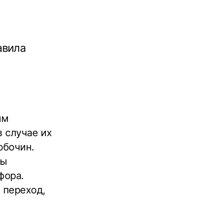
авила
ым
в случае их
обочин.
ны
фора.
 переход,