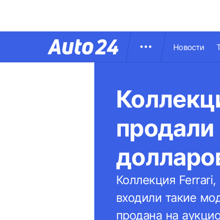
Новости
Коллекци
продали 
долларо
Коллекция Ferrari
входили такие моде
продана на аукци