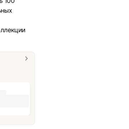
ь 100
ьных
оллекции