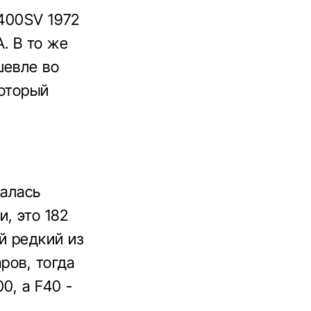
P400SV 1972
. В то же
шевле во
который
залась
, это 182
й редкий из
ров, тогда
0, а F40 -