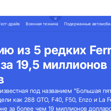
Тест-драйв
Военная техника
Подержанные автомоби
ю из 5 редких Ferr
за 19,5 миллионов
в
, известная под названием "Большая пят
ли как 288 GTO, F40, F50, Enzo и La Fe
оне за более чем 19 миллионов доллар