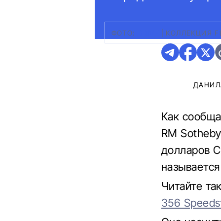
ФОТО:
DRIVE
|
КОЛЛЕКЦИЯ F
ДАНИЛ
Как сообщ
RM Sotheby
долларов С
называется 
Читайте та
356 Speeds