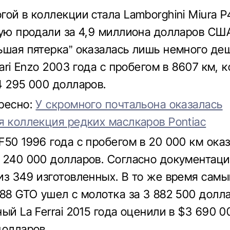
гой в коллекции стала Lamborghini Miura 
рую продали за 4,9 миллиона долларов США
ьшая пятерка” оказалась лишь немного де
rari Enzo 2003 года с пробегом в 8607 км, 
4 295 000 долларов.
ресно:
У скромного почтальона оказалась
я коллекция редких маслкаров Pontiac
F50 1996 года с пробегом в 20 000 км ока
 240 000 долларов. Согласно документации
из 349 изготовленных. В то же время самы
288 GTO ушел с молотка за 3 882 500 долла
ый La Ferrai 2015 года оценили в $3 690 00
долларов.