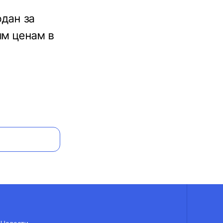
одан за
ым ценам в