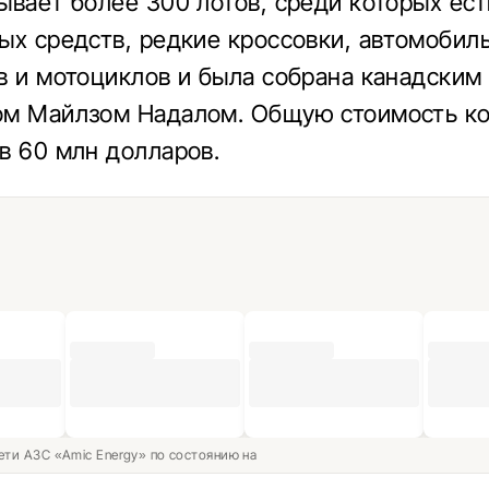
ывает более 300 лотов, среди которых ест
ых средств, редкие кроссовки, автомобил
в и мотоциклов и была собрана канадским
ом Майлзом Надалом. Общую стоимость к
в 60 млн долларов.
ети АЗС «Amic Energy» по состоянию на