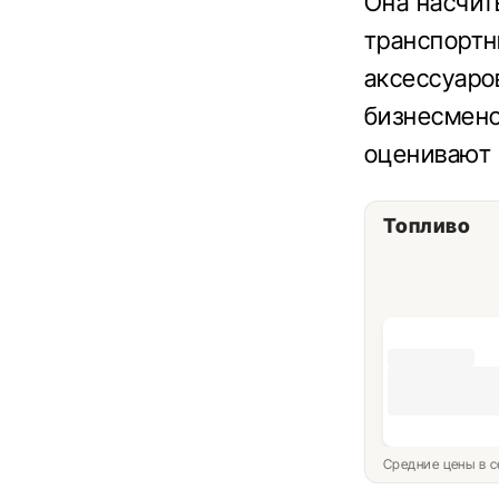
Она насчит
транспортн
аксессуаро
бизнесмен
оценивают 
Топливо
Средние цены в с