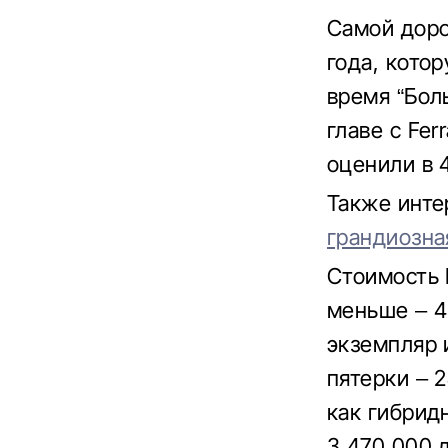
Самой доро
года, кото
время “Бол
главе с Fer
оценили в 
Также инте
грандиозна
Стоимость 
меньше – 4
экземпляр 
пятерки – 
как гибридн
3 470 000 