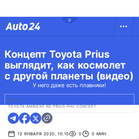
Концепт Toyota Prius
выглядит, как космолет
с другой планеты (видео)
У него даже есть плавники!
ФОТО:
@RUPTLY
|
TOYOTA AMBIENT RD PRIUS PHV CONCEPT
13 ЯНВАРЯ 2020, 10:10
0
0 МИН