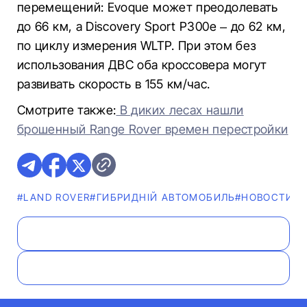
перемещений: Evoque может преодолевать
до 66 км, а Discovery Sport P300e – до 62 км,
по циклу измерения WLTP. При этом без
использования ДВС оба кроссовера могут
развивать скорость в 155 км/час.
Смотрите также:
В диких лесах нашли
брошенный Range Rover времен перестройки
#LAND ROVER
#ГИБРИДНІЙ АВТОМОБИЛЬ
#НОВОСТИ
#