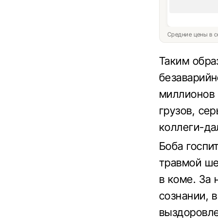
Средние цены в с
Таким обра
безаварийн
миллионов 
грузов, се
коллеги-да
Боба госпи
травмой ше
в коме. За
сознании, 
выздоровле