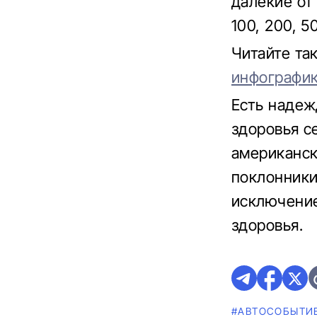
далекие от
100, 200, 5
Читайте т
инфографи
Есть надеж
здоровья с
американск
поклонники
исключение
здоровья.
#АВТОСОБЫТИ