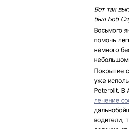
Вот так выг
был Боб Сп
Восьмого я
помочь лег
немного бе
небольшом 
Покрытие с
уже исполь
Peterbilt. 
лечение со
дальнобойщ
водители, 