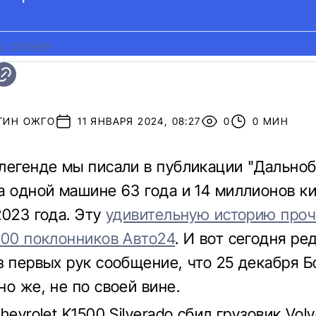
Б СПУНЕР
ТИН ОЖГО
11 ЯНВАРЯ 2024, 08:27
0
0 МИН
легенде мы писали в публикации "Дально
а одной машине 63 года и 14 миллионов к
2023 года. Эту
удивительную историю проч
000 поклонников Авто24
. И вот сегодня ре
з первых рук сообщение, что 25 декабря Б
но же, не по своей вине.
hevrolet K1500 Silverado сбил грузовик Vol