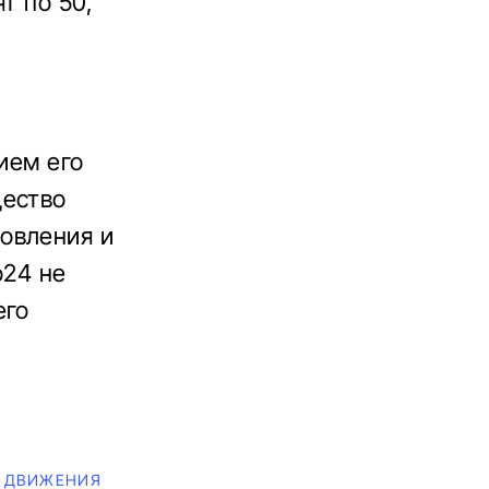
т по 50,
ием его
щество
овления и
о24 не
его
 ДВИЖЕНИЯ