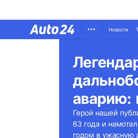
Новости
Легенда
дальноб
аварию:
Герой нашей публ
63 года и намота
годом в ужасную 