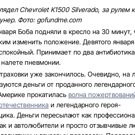
лядел Chevrolet K1500 Silverado, за рулем 
унер. Фото: gofundme.com
нваря Боба подняли в кресло на 30 минут,
ким изменить положение. Девятого января
спокойный. Принимает по два антибиотика
налете пневмонии.
траховки уже закончилось. Очевидно, на 
зуются деньги от проданного легендарног
В Америке прокатилась
волна пожертвовани
отечественника
и легендарного героя-
ика. Деньги пересылают как профессион
так и автолюбители и просто отзывчивые л