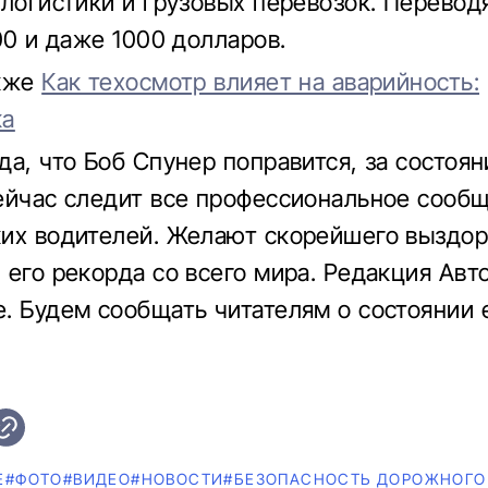
 логистики и грузовых перевозок. Переводя
00 и даже 1000 долларов.
акже
Как техосмотр влияет на аварийность:
ка
да, что Боб Спунер поправится, за состоян
ейчас следит все профессиональное сооб
их водителей. Желают скорейшего выздор
 его рекорда со всего мира. Редакция Авт
. Будем сообщать читателям о состоянии 
Е
#ФОТО
#ВИДЕО
#НОВОСТИ
#БЕЗОПАСНОСТЬ ДОРОЖНОГО