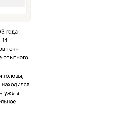
63 года
 14
ов тонн
е опытного
и головы,
н находился
н уже в
ельное