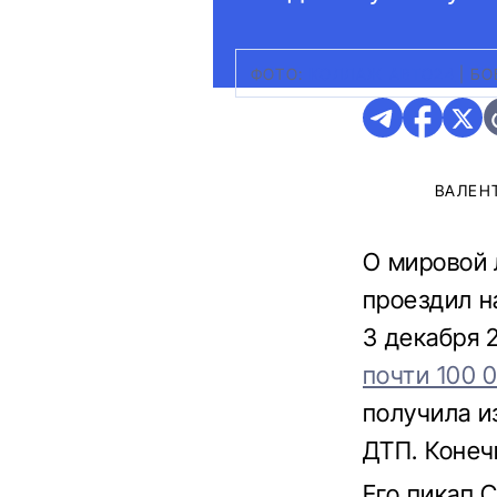
ФОТО:
КОЛЛАЖ АВТО24
|
БО
ВАЛЕН
О мировой 
проездил н
3 декабря 
почти 100 
получила и
ДТП. Конеч
Его пикап C