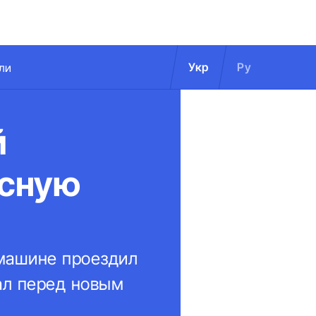
Укр
Ру
ли
й
асную
 машине проездил
пал перед новым