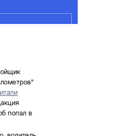
бойщик
илометров"
итали
дакция
об попал в
vo, водитель