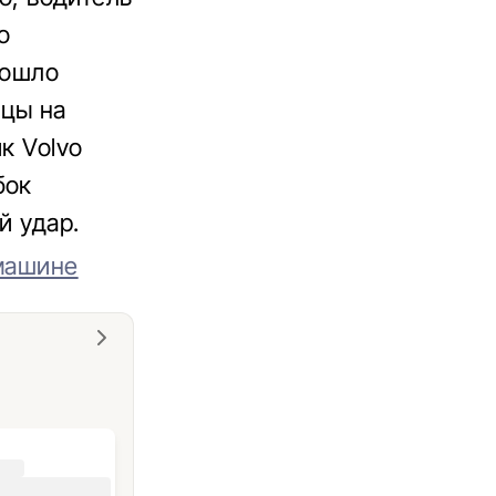
о
зошло
ицы на
к Volvo
бок
й удар.
 машине