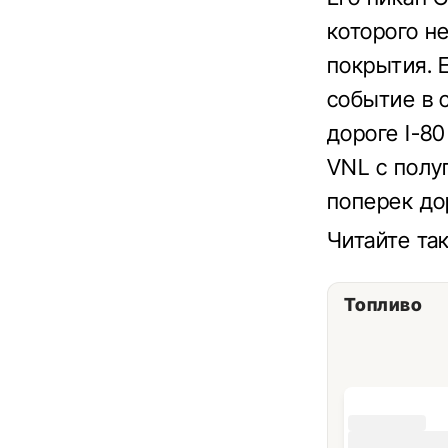
которого н
покрытия. 
событие в 
дороге I-8
VNL с полу
поперек до
Читайте т
Топливо