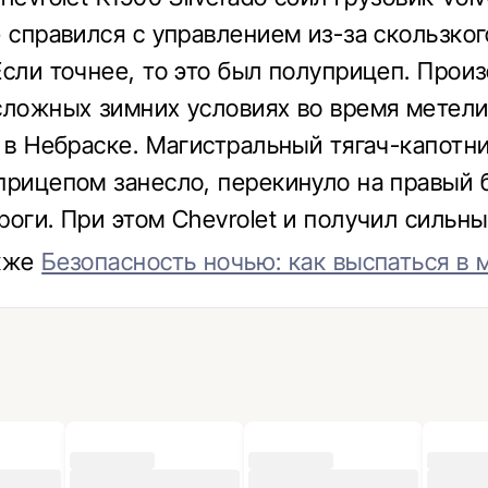
е справился с управлением из-за скользког
Если точнее, то это был полуприцеп. Прои
сложных зимних условиях во время метел
0 в Небраске. Магистральный тягач-капотни
прицепом занесло, перекинуло на правый 
роги. При этом Chevrolet и получил сильны
акже
Безопасность ночью: как выспаться в