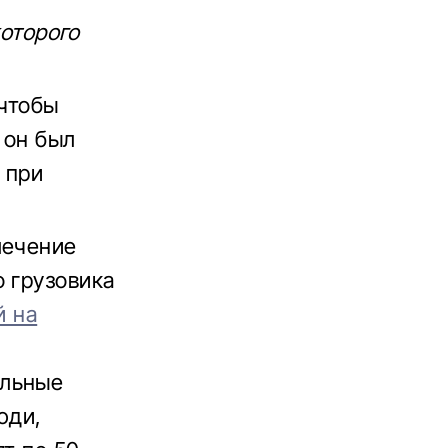
которого
 чтобы
 он был
 при
лечение
о грузовика
й на
альные
юди,