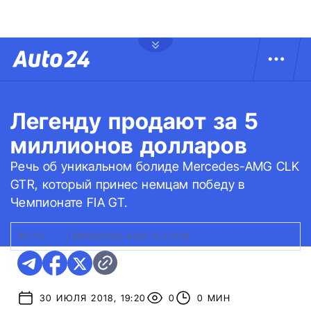
Легенду продают за 5
миллионов долларов
Речь об уникальном болиде Mercedes-AMG CLK
GTR, который принес немцам победу в
Чемпионате FIA GT.
ФОТО:
TG
|
MERCEDES-AMG CLK GTR
30 ИЮЛЯ 2018, 19:20
0
0 МИН