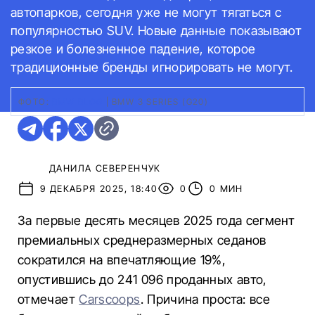
автопарков, сегодня уже не могут тягаться с
популярностью SUV. Новые данные показывают
резкое и болезненное падение, которое
традиционные бренды игнорировать не могут.
ФОТО:
BMW BLOG
|
BMW 3 SERIES (G20)
ДАНИЛА СЕВЕРЕНЧУК
9 ДЕКАБРЯ 2025, 18:40
0
0 МИН
За первые десять месяцев 2025 года сегмент
премиальных среднеразмерных седанов
сократился на впечатляющие 19%,
опустившись до 241 096 проданных авто,
отмечает
Carscoops
. Причина проста: все