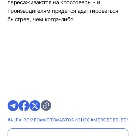
пересаживаются на кроссоверы - и
производителям придется адаптироваться
быстрее, чем когда-либо.
#ALFA ROMEO
#ФОТО
#AВТОБИЗНЕС
#MERCEDES-BENZ
#