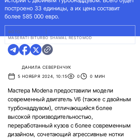
истории с двойным турбонаддувом. Всего будет
построено 33 единицы, а их цена составит
более 585 000 евро.
ФОТО:
MASERATI
|
MASERATI BITURBO SHAMAL RESTOMOD
ДАНИЛА СЕВЕРЕНЧУК
5 НОЯБРЯ 2024, 10:15
0
0 МИН
Мастера Modena предоставили модели
современный двигатель V6 (также с двойным
турбонаддувом), отличающийся более
высокой производительностью,
переработанный кузов с более современным
дизайном, сочетающий агрессивные нотки